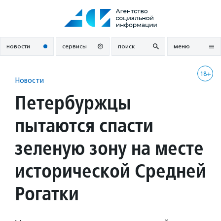
Перейти
к
содержанию
новости
сервисы
поиск
меню
18+
Новости
Петербуржцы
пытаются спасти
зеленую зону на месте
исторической Средней
Рогатки