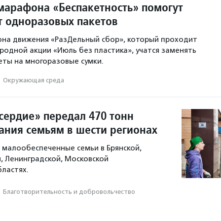
марафона «Беспакетность» помогут
от одноразовых пакетов
она движения «РазДельный сбор», который проходит
родной акции «Июль без пластика», учатся заменять
ты на многоразовые сумки.
·
Окружающая среда
ердие» передал 470 тонн
тания семьям в шести регионах
малообеспеченные семьи в Брянской,
й, Ленинградской, Московской
бластях.
·
Благотвори­тель­ность и доброволь­чест­во