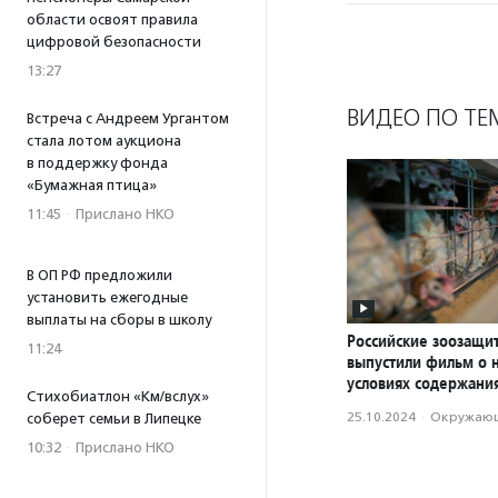
области освоят правила
цифровой безопасности
13:27
ВИДЕО ПО ТЕ
Встреча с Андреем Ургантом
стала лотом аукциона
в поддержку фонда
«Бумажная птица»
11:45
·
Прислано НКО
В ОП РФ предложили
установить ежегодные
выплаты на сборы в школу
Российские зоозащи
11:24
выпустили фильм о 
условиях содержани
Стихобиатлон «Км/вслух»
25.10.2024
·
Окружающ
соберет семьи в Липецке
10:32
·
Прислано НКО