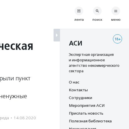
лента
поиск
меню
18+
ческая
АСИ
Экспертная организация
и информационное
агентство некоммерческого
сектора
рыли пункт
О нас
Контакты
 ненужные
Сотрудники
Мероприятия АСИ
Прислать новость
реда
·
14.08.2020
Полезная библиотека
Наши издания