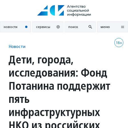
Перейти
к
содержанию
новости
сервисы
поиск
меню
18+
Новости
Дети, города,
исследования: Фонд
Потанина поддержит
пять
инфраструктурных
НКО из российских