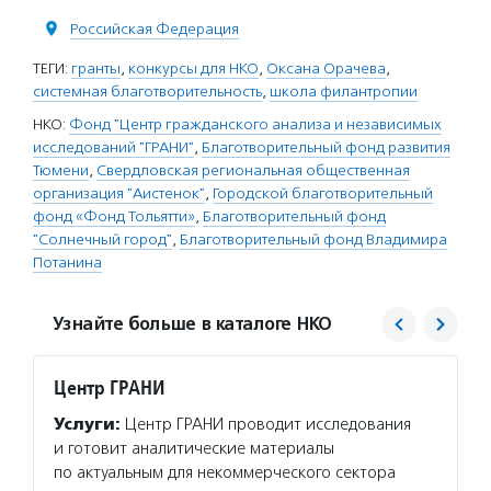
Российская Федерация
ТЕГИ:
гранты
,
конкурсы для НКО
,
Оксана Орачева
,
системная благотворительность
,
школа филантропии
НКО:
Фонд "Центр гражданского анализа и независимых
исследований "ГРАНИ"
,
Благотворительный фонд развития
Тюмени
,
Свердловская региональная общественная
организация "Аистенок"
,
Городской благотворительный
фонд «Фонд Тольятти»
,
Благотворительный фонд
"Солнечный город"
,
Благотворительный фонд Владимира
Потанина
Узнайте больше в каталоге НКО
Центр ГРАНИ
Фонд 
Услуги:
Центр ГРАНИ проводит исследования
Услуг
и готовит аналитические материалы
сотруд
по актуальным для некоммерческого сектора
возмож