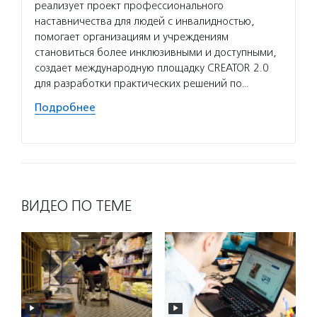
Услуг
реализует проект профессионального
Потани
наставничества для людей с инвалидностью,
эндаум
помогает организациям и учреждениям
компет
становиться более инклюзивными и доступными,
деятел
создает международную площадку CREATOR 2.0
в пери
для разработки практических решений по…
практи
Подробнее
Подро
ВИДЕО ПО ТЕМЕ