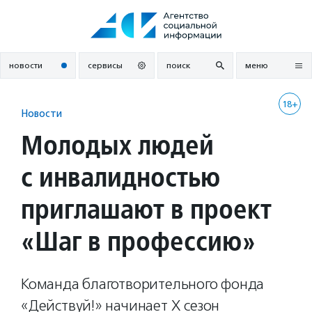
Перейти
к
содержанию
новости
сервисы
поиск
меню
18+
Новости
Молодых людей
с инвалидностью
приглашают в проект
«Шаг в профессию»
Команда благотворительного фонда
«Действуй!» начинает X сезон