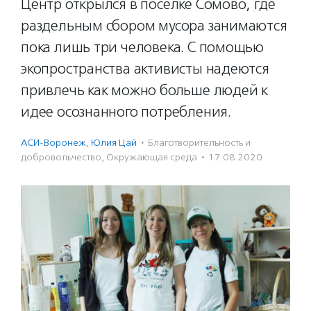
Центр открылся в поселке Сомово, где
раздельным сбором мусора занимаются
пока лишь три человека. С помощью
экопространства активисты надеются
привлечь как можно больше людей к
идее осознанного потребления.
АСИ-Воронеж
,
Юлия Цай
·
Благотвори­тель­ность и
доброволь­чест­во
,
Окружающая среда
·
17.08.2020