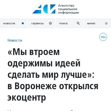
Перейти
к
содержанию
новости
сервисы
поиск
меню
18+
Новости
«Мы втроем
одержимы идеей
сделать мир лучше»:
в Воронеже открылся
экоцентр