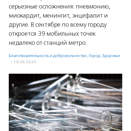
серьезные осложнения: пневмонию,
миокардит, менингит, энцефалит и
другие. В сентябре по всему городу
откроется 39 мобильных точек
недалеко от станций метро.
Благотвори­тель­ность и доброволь­чест­во
,
Город
,
Здоровье
·
19.08.2020