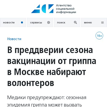
Перейти
к
содержанию
новости
сервисы
поиск
меню
18+
Новости
В преддверии сезона
вакцинации от гриппа
в Москве набирают
волонтеров
Медики предупреждают: сезонная
эпидемия гриппа может вызвать