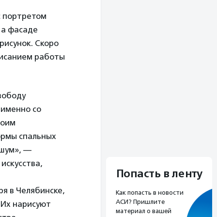
с портретом
На фасаде
рисунок. Скоро
писанием работы
вободу
 именно со
воим
ормы спальных
 шум», —
искусства,
Попасть в ленту
бря в Челябинске,
Как попасть в новости
АСИ? Пришлите
 Их нарисуют
материал о вашей