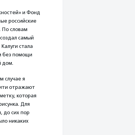
жностей» и Фонд
ные российские
. По словам
создал самый
 Калуги стала
и без помощи
 дом.
м случае я
фити отражают
метку, которая
рисунка. Для
, до сих пор
ыло никаких