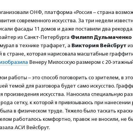
ганизовали ОНФ, платформа «Россия – страна возмо
вития современного искусства. За три недели извест
сали фасады 11 домов и даже поставили два рекорда
 райтер из Санкт-Петербурга
Филипп Дульмаченко
мурал в технике трафарет, а
Виктория Вейсбрут
из
й в стране, которая нарисовала масштабные граффит
изобразила
Венеру Милосскую размером с 20-этажный
мои работы – это способ поговорить со зрителем, в это
шей темой для разговора будет само искусство. Граф
я произведения искусства. Наносила специальную раз
 рода сетку, к которой я привязываюсь при нанесении 
была в физическом труде. Тяжело было таскать краски
целом работалось комфортно, правок не вносили, не б
азала АСИ Вейсбрут.