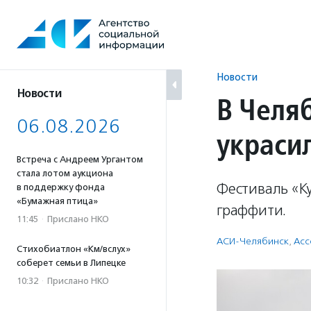
Перейти
к
содержанию
Новости
Новости
В Челя
06.08.2026
украси
Встреча с Андреем Ургантом
стала лотом аукциона
Фестиваль «К
в поддержку фонда
«Бумажная птица»
граффити.
11:45
·
Прислано НКО
АСИ-Челябинск
,
Асс
Стихобиатлон «Км/вслух»
соберет семьи в Липецке
10:32
·
Прислано НКО