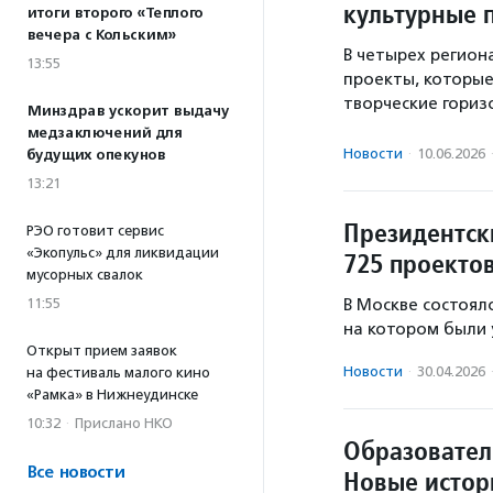
культурные 
итоги второго «Теплого
вечера с Кольским»
В четырех регион
13:55
проекты, которые
творческие гориз
Минздрав ускорит выдачу
медзаключений для
Новости
·
10.06.2026
будущих опекунов
13:21
Президентск
РЭО готовит сервис
«Экопульс» для ликвидации
725 проектов
мусорных свалок
В Москве состоял
11:55
на котором были 
Открыт прием заявок
Новости
·
30.04.2026
на фестиваль малого кино
«Рамка» в Нижнеудинске
10:32
·
Прислано НКО
Образовател
Все новости
Новые истор