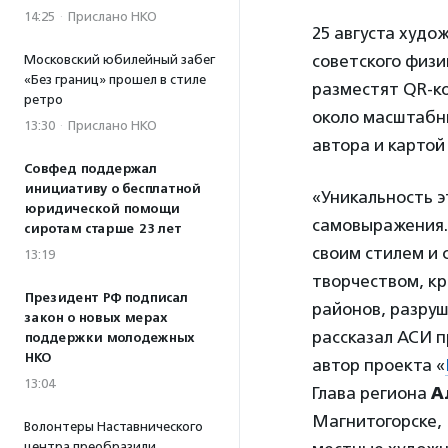
14:25
·
Прислано НКО
25 августа худо
советского физи
Московский юбилейный забег
«Без границ» прошел в стиле
разместят QR-ко
ретро
около масштабн
13:30
·
Прислано НКО
автора и картой
Совфед поддержал
инициативу о бесплатной
«Уникальность э
юридической помощи
самовыражения.
сиротам старше 23 лет
своим стилем и 
13:19
творчеством, к
Президент РФ подписал
районов, разруш
закон о новых мерах
рассказал АСИ 
поддержки молодежных
НКО
автор проекта «
13:04
Глава региона
А
Магнитогорске, 
Волонтеры Наставнического
центра преобразили