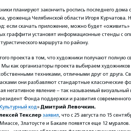
жники планируют закончить роспись последнего дома 
ка, уроженца Челябинской области Игоря Курчатова. 
д: если скачать приложение, можно будет «оживить» 
ых граффити установят информационные стенды с о
 туристического маршрута по району.
того проекта в том, что художники получают полную с
 Мы как организаторы проекта выбираем художников
собственными техниками, отличными друг от друга. С
расками они разбавляют стандартные классические ф
ая негативное явление – так называемый визуальный
президент Фонда поддержки и развития современного 
Культурный код
»
Дмитрий Левочкин.
лексей Текслер
заявил
, что с 25 августа по 15 сентя
Миассе, Златоусте и Бакале появятся еще 12 муралов.