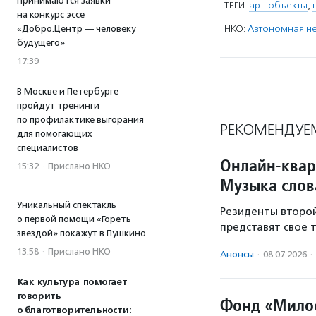
Принимаются заявки
ТЕГИ:
арт-объекты
,
на конкурс эссе
НКО:
Автономная не
«Добро.Центр — человеку
будущего»
17:39
В Москве и Петербурге
пройдут тренинги
по профилактике выгорания
РЕКОМЕНДУЕ
для помогающих
специалистов
Онлайн-квар
15:32
·
Прислано НКО
Музыка слов
Уникальный спектакль
Резиденты второй
о первой помощи «Гореть
представят свое 
звездой» покажут в Пушкино
13:58
·
Прислано НКО
Анонсы
·
08.07.2026
·
Как культура помогает
говорить
Фонд «Мило
о благотворительности: