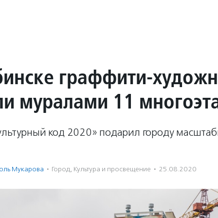
бинске граффити-худож
ли муралами 11 многоэт
ультурный код 2020» подарил городу масшта
оль Мукарова
·
Город
,
Культура и просвещение
·
25.08.2020