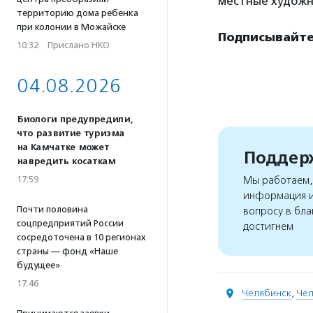
местные художни
территорию дома ребенка
при колонии в Можайске
Подписывайтес
10:32
·
Прислано НКО
04.08.2026
Биологи предупредили,
что развитие туризма
на Камчатке может
Поддерж
навредить косаткам
17:59
Мы работаем, 
информация и
Почти половина
вопросу в бла
соцпредприятий России
достигнем
сосредоточена в 10 регионах
страны — фонд «Наше
будущее»
17:46
Челябинск
,
Чел