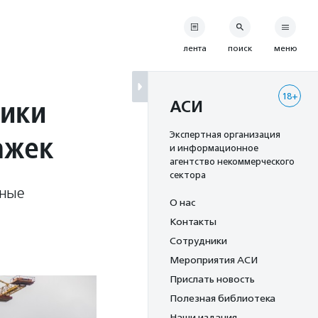
лента
поиск
меню
18+
ники
АСИ
ажек
Экспертная организация
и информационное
агентство некоммерческого
сектора
бные
О нас
Контакты
Сотрудники
Мероприятия АСИ
Прислать новость
Полезная библиотека
Наши издания