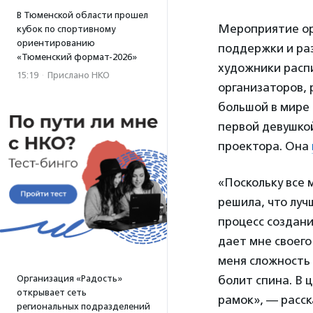
В Тюменской области прошел
Мероприятие ор
кубок по спортивному
ориентированию
поддержки и раз
«Тюменский формат-2026»
художники распи
15:19
·
Прислано НКО
организаторов,
большой в мире 
первой девушко
проектора. Она
«Поскольку все 
решила, что луч
процесс создани
дает мне своего
меня сложность 
Организация «Радость»
болит спина. В 
открывает сеть
рамок», — расск
региональных подразделений