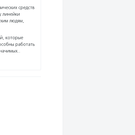
ических средств
 линейки
ухим людям,
й, которые
пособны работать
значимых…