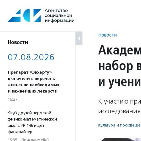
Перейти
к
содержанию
Новости
Новости
Академ
07.08.2026
набор 
Препарат «Энхерту»
и учен
включили в перечень
жизненно необходимых
и важнейших лекарств
16:27
К участию пр
исследования
Клуб друзей пермской
физико-математической
Культура и просвещ
школы № 146 ищет
фандрайзера
15:35
·
Прислано НКО