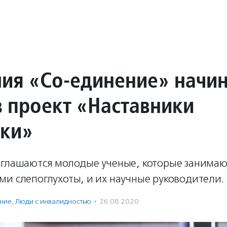
ия «Со-единение» начин
в проект «Наставники
ики»
иглашаются молодые ученые, которые занимаю
ми слепоглухоты, и их научные руководители.
ение
,
Люди с инвалидностью
·
26.08.2020