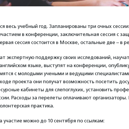
я весь учебный год. Запланированы три очных сессии
с участием в конференции, заключительная сессия с за
ервая сессия состоится в Москве, остальные две – в р
ат экспертную поддержку своих исследований, научат
английском языке, выступят на конференции, опублик
омятся с молодыми учеными и ведущими специалистам
 ходе проекта они получат возможность посетить дос
есурсные кабинеты для слепоглухих, установить проф
оссии. Расходы за перелеты оплачивают организаторы
олонтерская практика.
а участие можно до 10 сентября по ссылкам: