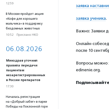
12:59
заявка наставни
В Москве пройдет акция
заявка ученика
.
«Кофе для хорошего
мальчика» в поддержку
бездомных животных
Важно: Заявки д
10:52
·
Прислано НКО
Онлайн-собеседо
06.08.2026
после 10 сентяб
Минздрав уточнил
Вопросы можно з
правила передачи
edinenie.org.
пациентам
незарегистрированных
в России препаратов
Подписывайте
17:30
Началась регистрация
на «Добрый забег» в парке
Победы на Поклонной горе