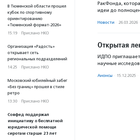
РакФонда, котора
В Тюменской области прошел
идеи до полноцен
кубок по спортивному
ориентированию
Новости
·
26.03.2026
«Тюменский формат-2026»
15:19
·
Прислано НКО
Открытая ле
Организация «Радость»
открывает сеть
ИДПО приглашает 
региональных подразделений
научные исследов
14:25
·
Прислано НКО
Анонсы
·
15.12.2025
·
Московский юбилейный забег
«Без границ» прошел в стиле
ретро
13:30
·
Прислано НКО
Совфед поддержал
инициативу о бесплатной
юридической помощи
сиротам старше 23 лет