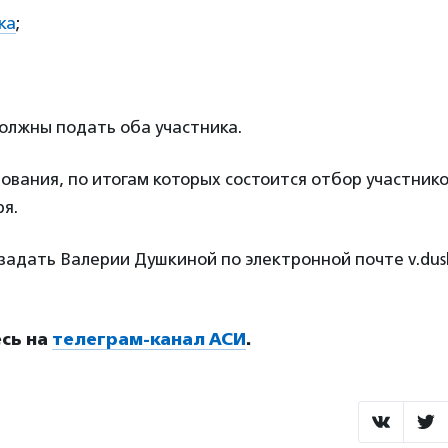
ка
;
олжны подать оба участника.
вания, по итогам которых состоится отбор участнико
ря.
адать Валерии Душкиной по электронной почте v.dus
сь на
телеграм-канал АСИ
.