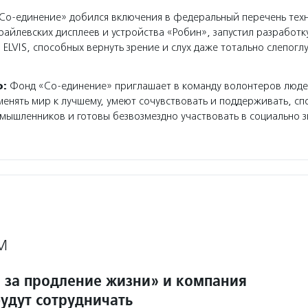
о-единение» добился включения в федеральный перечень техн
айлевских дисплеев и устройства «Робин», запустил разработку
 ELVIS, способных вернуть зрение и слух даже тотально слепогл
о:
Фонд «Со-единение» приглашает в команду волонтеров люде
менять мир к лучшему, умеют сочувствовать и поддерживать, с
мышленников и готовы безвозмездно участвовать в социально 
М
 за продление жизни» и компания
удут сотрудничать