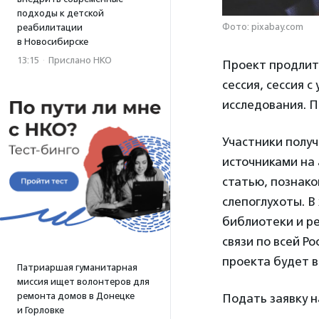
подходы к детской
Фото: pixabay.com
реабилитации
в Новосибирске
13:15
·
Прислано НКО
Проект продлитс
сессия, сессия 
исследования. П
Участники получ
источниками на 
статью, познак
слепоглухоты. В
библиотеки и р
связи по всей Р
проекта будет в
Патриаршая гуманитарная
миссия ищет волонтеров для
ремонта домов в Донецке
Подать заявку н
и Горловке