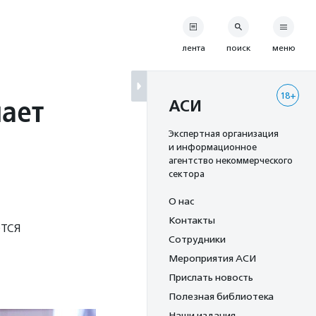
лента
поиск
меню
18+
ает
АСИ
Экспертная организация
и информационное
агентство некоммерческого
сектора
О нас
Контакты
тся
Сотрудники
Мероприятия АСИ
Прислать новость
Полезная библиотека
Наши издания