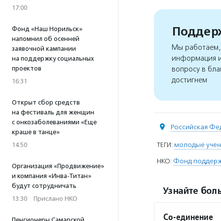
17:00
Поддерж
Фонд «Наш Норильск»
напомнил об осенней
Мы работаем, 
заявочной кампании
информация и
на поддержку социальных
проектов
вопросу в бла
достигнем
16:31
Открыт сбор средств
на фестиваль для женщин
с онкозаболеваниями «Еще
Российская Фе
краше в танце»
ТЕГИ:
молодые уче
14:50
НКО:
Фонд поддерж
Организация «Продвижение»
и компания «Инва-Титан»
будут сотрудничать
Узнайте боль
13:30
·
Прислано НКО
Со-единение
Пенсионеры Самарской