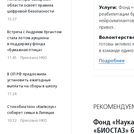
области освоят правила
Услуги:
Фонд «С
цифровой безопасности
реабилитации бр
13:27
нейроимплантов
привез…
Встреча с Андреем Ургантом
Волонтерств
стала лотом аукциона
готовы активно 
в поддержку фонда
«Бумажная птица»
в команде едино
11:45
·
Прислано НКО
Подробнее
В ОП РФ предложили
установить ежегодные
выплаты на сборы в школу
11:24
РЕКОМЕНДУЕ
Стихобиатлон «Км/вслух»
соберет семьи в Липецке
Фонд «Наука
10:32
·
Прислано НКО
«БИОСТАЗ» б