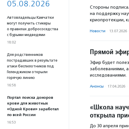
05.08.2026
Стороны подписа
на поддержку нау
Автовладельцы Камчатки
криопротекции, к
могут получить стикеры
о правилах добрососедства
Новости
·
13.07.2026
с бурыми медведями
18:02
Прямой эфир
Для родственников
пострадавших в результате
Эфир будет полез
атаки беспилотников под
заболеваниями, а
Геленджиком открыли
исследованиями.
горячую линию
16:58
Анонсы
·
17.04.2026
·
Портал поиска доноров
крови для животных
«Школа науч
«Одной Крови» заработал
открыла при
по всей России
16:53
До 30 апреля при