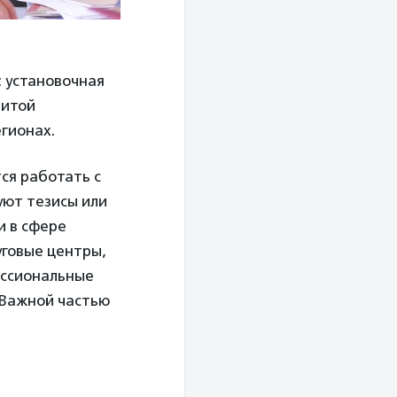
: установочная
щитой
егионах.
ся работать с
уют тезисы или
и в сфере
уговые центры,
ессиональные
. Важной частью