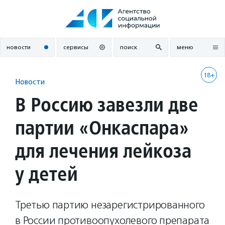
Перейти
к
содержанию
новости
сервисы
поиск
меню
18+
Новости
В Россию завезли две
партии «Онкаспара»
для лечения лейкоза
у детей
Третью партию незарегистрированного
в России противоопухолевого препарата