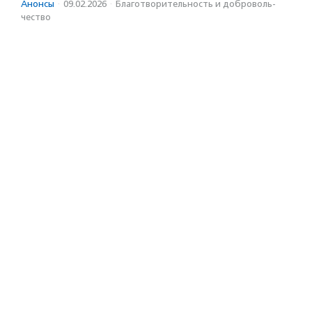
Анонсы
·
09.02.2026
·
Благотвори­тель­ность и доброволь­
чест­во