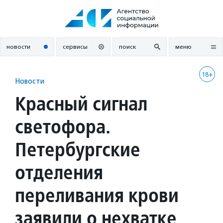
Перейти
к
содержанию
новости
сервисы
поиск
меню
18+
Новости
Красный сигнал
светофора.
Петербургские
отделения
переливания крови
заявили о нехватке