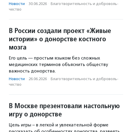
Новости
·
30.06.2026
·
Благотвори­тель­ность и доброволь­
чест­во
В России создали проект «Живые
истории» о донорстве костного
мозга
Его цель — простым языком без сложных
медицинских терминов объяснить обществу
важность донорства.
Новости
·
26.06.2026
·
Благотвори­тель­ность и доброволь­
чест­во
В Москве презентовали настольную
игру о донорстве
Цель игры – в легкой и увлекательной форме
рассказать об особенностях донорства, развеять