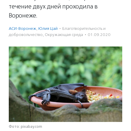
течение двух дней проходила в
Воронеже.
АСИ-Воронеж
,
Юлия Цай
·
Благотвори­тель­ность и
доброволь­чест­во
,
Окружающая среда
·
01.09.2020
Фото: pixabay.com