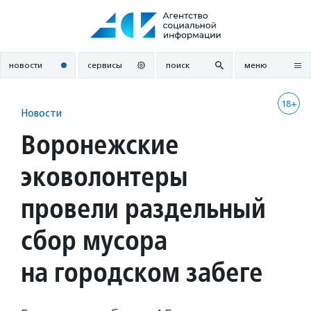
Перейти
к
содержанию
новости
сервисы
поиск
меню
18+
Новости
Воронежские
эковолонтеры
провели раздельный
сбор мусора
на городском забеге