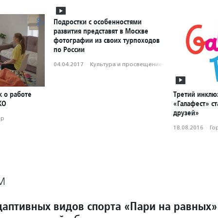
Подростки с особенностями
развития представят в Москве
фотографии из своих турпоходов
по России
04.04.2017
·
Культура и просвещение
к о работе
Третий инклю
КО
«Галафест» с
друзей»
ор
18.08.2016
·
Го
М
даптивных видов спорта «Пари на равных»