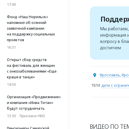
17:00
Фонд «Наш Норильск»
Поддерж
напомнил об осенней
Мы работаем, 
заявочной кампании
на поддержку социальных
информация и
проектов
вопросу в бла
достигнем
16:31
Открыт сбор средств
на фестиваль для женщин
с онкозаболеваниями «Еще
Ярославль
,
Яро
краше в танце»
14:50
ТЕГИ:
дети с огран
Организация «Продвижение»
и компания «Инва-Титан»
будут сотрудничать
13:30
·
Прислано НКО
ВИДЕО ПО ТЕ
Пенсионеры Самарской