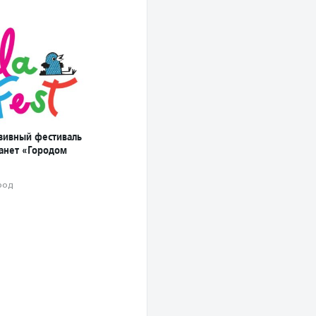
зивный фестиваль
танет «Городом
род