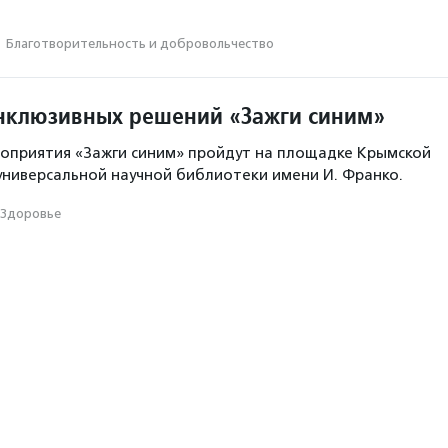
·
Благотвори­тель­ность и доброволь­чест­во
нклюзивных решений «Зажги синим»
оприятия «Зажги синим» пройдут на площадке Крымской
универсальной научной библиотеки имени И. Франко.
Здоровье