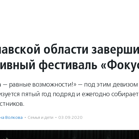
лавской области заверш
ивный фестиваль «Фоку
а — равные возможности!» — под этим девизом
зуется пятый год подряд и ежегодно собирае
стников.
на Волкова
·
Семья и дети
·
03.09.2020