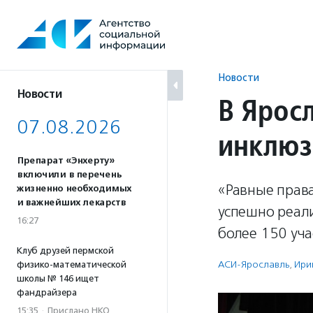
Перейти
к
содержанию
Новости
Новости
В Ярос
07.08.2026
инклюз
Препарат «Энхерту»
включили в перечень
«Равные прав
жизненно необходимых
и важнейших лекарств
успешно реали
16:27
более 150 уча
Клуб друзей пермской
АСИ-Ярославль
,
Ири
физико-математической
школы № 146 ищет
фандрайзера
15:35
·
Прислано НКО