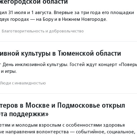
жегородской области
л 31 июля и 1 августа. Впервые за три года его площадки
 двух городах — на Бору и в Нижнем Новгороде.
·
Благотвори­тель­ность и доброволь­чест­во
ивной культуры в Тюменской области
 День инклюзивной культуры. Гостей ждут концерт «Повер
 и игры.
Люди с инвалидностью
теров в Москве и Подмосковье открыл
та поддержки»
етям и молодым взрослым с особенностями здоровья
ые направления волонтерства — событийное, социальное,