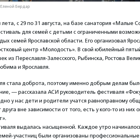
 Еленой Бердар
 лета, с 29 по 31 августа, на базе санатория «Малые 
стиваль для семей с детьми с ограниченными возмож
дых семей Ярославской области. Его организовал Яро
остковый центр «Молодость». В свой юбилейный пяты
век из Переславля-Залесского, Рыбинска, Ростова Вели
юбима и Ярославля.
ля стала доброта, поэтому именно добрым делам был
ние, — рассказала АСИ руководитель фестиваля «Фок
годно у нас дети и родители учатся равноправному об
друга вне зависимости от того, есть у кого-то из них 
т».
иваля выдалась насыщенной. Каждое утро начиналось
 семей-участниц были организованы профессиональные