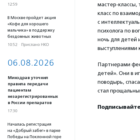
мастер-классы,
12:59
класс по взаимо
В Москве пройдет акция
с интеллектуал
«Кофе для хорошего
психолога по во
мальчика» в поддержку
бездомных животных
ночь для детей
10:52
·
Прислано НКО
выступлениями 
06.08.2026
Партнерами фес
детей». Они в и
Минздрав уточнил
поводырь, спаса
правила передачи
стал прощальный
пациентам
незарегистрированных
в России препаратов
Подписывайтес
17:30
Началась регистрация
на «Добрый забег» в парке
Победы на Поклонной горе