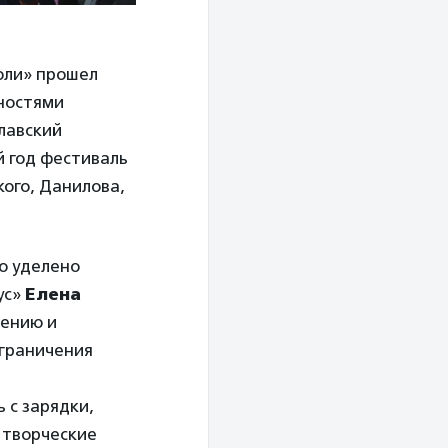
Соли» прошел
ностями
славский
й год фестиваль
кого, Данилова,
о уделено
ус»
Елена
щению и
ограничения
 с зарядки,
 творческие