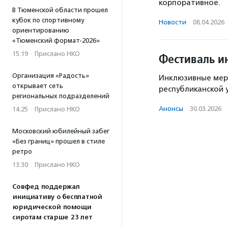
корпоративное.
В Тюменской области прошел
кубок по спортивному
Новости
·
08.04.2026
ориентированию
«Тюменский формат-2026»
15:19
·
Прислано НКО
Фестиваль и
Организация «Радость»
Инклюзивные мер
открывает сеть
республиканской 
региональных подразделений
Анонсы
·
30.03.2026
·
14:25
·
Прислано НКО
Московский юбилейный забег
«Без границ» прошел в стиле
ретро
13:30
·
Прислано НКО
Совфед поддержал
инициативу о бесплатной
юридической помощи
сиротам старше 23 лет