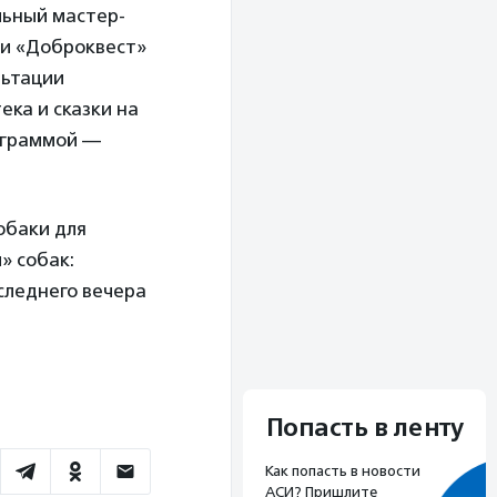
льный мастер-
 и «Доброквест»
льтации
ека и сказки на
ограммой —
обаки для
» собак:
следнего вечера
Попасть в ленту
Как попасть в новости
АСИ? Пришлите