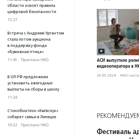
области освоят правила
цифровой безопасности
13:27
Встреча с Андреем Ургантом
стала лотом аукциона
в поддержку фонда
«Бумажная птица»
АСИ выпустило роли
11:45
·
Прислано НКО
видеооператора в Н
20.05.2024
·
НКО-сект
В ОП РФ предложили
установить ежегодные
выплаты на сборы в школу
11:24
Стихобиатлон «Км/вслух»
РЕКОМЕНДУЕ
соберет семьи в Липецке
10:32
·
Прислано НКО
Фестиваль а