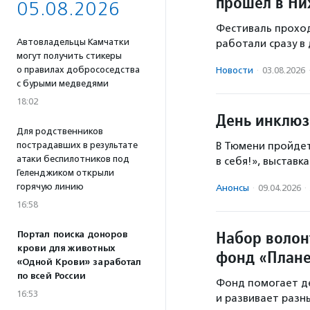
прошел в Ни
05.08.2026
Фестиваль проходи
Автовладельцы Камчатки
работали сразу в
могут получить стикеры
о правилах добрососедства
Новости
·
03.08.2026
с бурыми медведями
18:02
День инклюз
Для родственников
В Тюмени пройдет
пострадавших в результате
атаки беспилотников под
в себя!», выставка
Геленджиком открыли
горячую линию
Анонсы
·
09.04.2026
·
16:58
Набор волон
Портал поиска доноров
крови для животных
фонд «Плане
«Одной Крови» заработал
по всей России
Фонд помогает д
16:53
и развивает разн