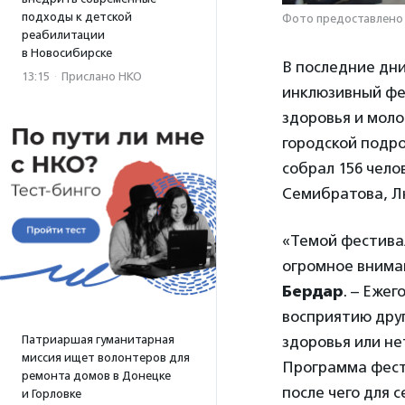
подходы к детской
Фото предоставлено
реабилитации
в Новосибирске
В последние дни
13:15
·
Прислано НКО
инклюзивный фе
здоровья и моло
городской подр
собрал 156 чело
Семибратова, Л
«Темой фестива
огромное внима
Бердар
. – Еже
восприятию друг 
Патриаршая гуманитарная
здоровья или не
миссия ищет волонтеров для
Программа фест
ремонта домов в Донецке
после чего для
и Горловке