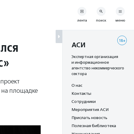
лента
поиск
меню
18+
ился
АСИ
с»
Экспертная организация
и информационное
агентство некоммерческого
сектора
 проект
О нас
т на площадке
Контакты
Сотрудники
Мероприятия АСИ
Прислать новость
Полезная библиотека
Наши издания