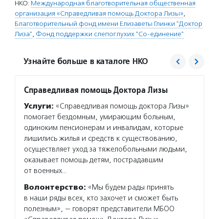
НКО:
Международная благотворительная общественная
организация «Справедливая помощь Доктора Лизы»
,
Благотворительный фонд имени Елизаветы Глинки "Доктор
Лиза"
,
Фонд поддержки слепоглухих "Со-единение"
Узнайте больше в каталоге НКО
Справедливая помощь Доктора Лизы
Со-ед
Услуги:
«Справедливая помощь доктора Лизы»
Услуг
помогает бездомным, умирающим больным,
включе
одиноким пенсионерам и инвалидам, которые
средст
лишились жилья и средств к существованию,
и устр
осуществляет уход за тяжелобольными людьми,
линей
оказывает помощь детям, пострадавшим
вернут
от военных…
людям,
Волонтерство:
«Мы будем рады принять
Волон
в наши ряды всех, кто захочет и сможет быть
пригла
полезным», — говорят представители МБОО
которы