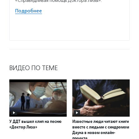
«Справедливая помощь Доктора Лизы».
умеют 
работа
Подробнее
безвоз
значи
Подро
ВИДЕО ПО ТЕМЕ
У ДДТ вышел клип на песню
Известные люди читают книги
«Доктор Лиза»
вместе с людьми с синдромом
Дауна в новом онлайн-
проекте