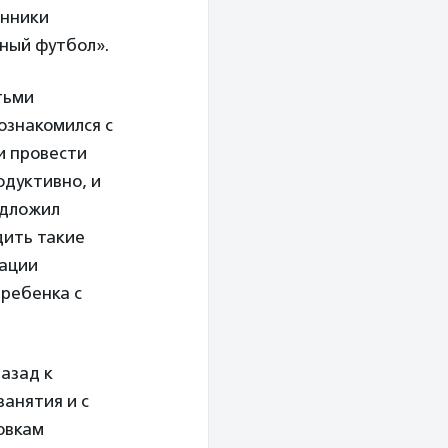
анники
вный футбол».
тьми
познакомился с
и провести
одуктивно, и
едложил
дить такие
мации
ребенка с
азад к
занятия и с
овкам