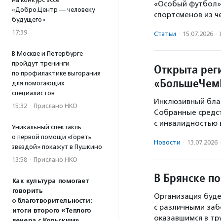
«Особый футбол».
«Добро.Центр — человеку
спортсменов из ч
будущего»
17:39
Статьи
·
15.07.2026
·
В Москве и Петербурге
пройдут тренинги
Открыта рег
по профилактике выгорания
«БольшеЧе
для помогающих
специалистов
Инклюзивный благ
15:32
·
Прислано НКО
Собранные средст
с инвалидностью 
Уникальный спектакль
о первой помощи «Гореть
Новости
·
13.07.2026
звездой» покажут в Пушкино
13:58
·
Прислано НКО
В Брянске п
Как культура помогает
говорить
Организация буде
о благотворительности:
с различными заб
итоги второго «Теплого
оказавшимся в тр
вечера с Кольским»