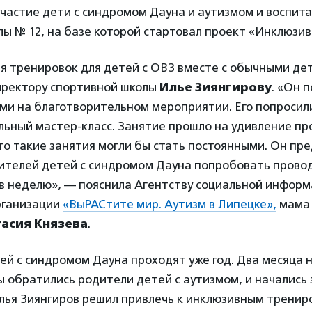
участие дети с синдромом Дауна и аутизмом и воспит
ы № 12, на базе которой стартовал проект «Инклюзи
я тренировок для детей с ОВЗ вместе с обычными де
ректору спортивной школы
Илье Зиянгирову
. «Он 
ми на благотворительном мероприятии. Его попросил
ьный мастер-класс. Занятие прошло на удивление пр
то такие занятия могли бы стать постоянными. Он пр
ителей детей с синдромом Дауна попробовать прово
 в неделю», — пояснила Агентству социальной инфор
рганизации
«ВыРАСтите мир. Аутизм в Липецке»,
мама 
тасия Князева
.
ей с синдромом Дауна проходят уже год. Два месяца н
 обратились родители детей с аутизмом, и начались 
Илья Зиянгиров решил привлечь к инклюзивным тренир