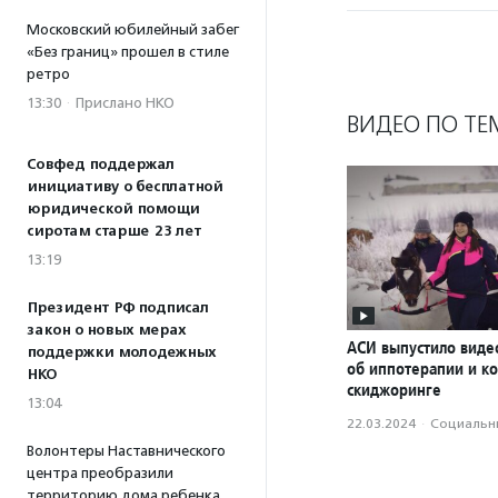
Московский юбилейный забег
«Без границ» прошел в стиле
ретро
13:30
·
Прислано НКО
ВИДЕО ПО ТЕ
Совфед поддержал
инициативу о бесплатной
юридической помощи
сиротам старше 23 лет
13:19
Президент РФ подписал
закон о новых мерах
АСИ выпустило вид
поддержки молодежных
об иппотерапии и к
НКО
скиджоринге
13:04
22.03.2024
·
Социальн
Волонтеры Наставнического
центра преобразили
территорию дома ребенка