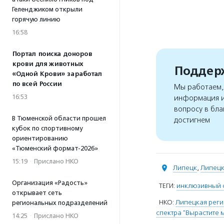
Геленджиком открыли
горячую линию
16:58
Портал поиска доноров
крови для животных
Поддерж
«Одной Крови» заработал
по всей России
Мы работаем, 
16:53
информация и
вопросу в бла
В Тюменской области прошел
достигнем
кубок по спортивному
ориентированию
«Тюменский формат-2026»
15:19
·
Прислано НКО
Липецк
,
Липецк
Организация «Радость»
ТЕГИ:
инклюзивный 
открывает сеть
НКО:
Липецкая реги
региональных подразделений
спектра "Вырастите 
14:25
·
Прислано НКО