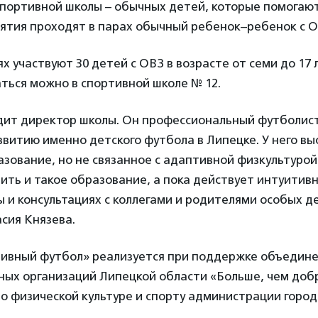
спортивной школы – обычных детей, которые помогаю
нятия проходят в парах обычный ребенок–ребенок с О
ях участвуют 30 детей с ОВЗ в возрасте от семи до 17 
ться можно в спортивной школе № 12.
дит директор школы. Он профессиональный футболист
звитию именно детского футбола в Липецке. У него в
зование, но не связанное с адаптивной физкультурой
ить и такое образование, а пока действует интуитив
 и консультациях с коллегами и родителями особых д
сия Князева.
ивный футбол» реализуется при поддержке объедин
ных организаций Липецкой области «Больше, чем доб
о физической культуре и спорту администрации город