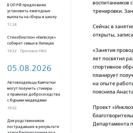
воспитанников 
В ОП РФ предложили
тренировки. За
установить ежегодные
выплаты на сборы в школу
11:24
Сейчас в заняти
открыты, записа
Стихобиатлон «Км/вслух»
соберет семьи в Липецке
«Занятия прово
10:32
·
Прислано НКО
лет посвятил ра
05.08.2026
спортивное обра
планирует получ
Автовладельцы Камчатки
на опыте работы
могут получить стикеры
пояснила Анаста
о правилах добрососедства
с бурыми медведями
Проект «Инклюз
18:02
благотворитель
Для родственников
Департамента п
пострадавших в результате
атаки беспилотников под