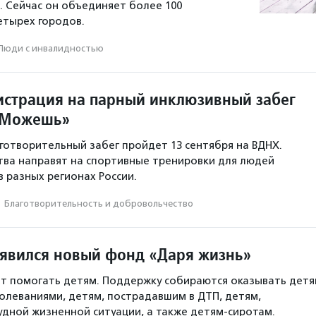
 Сейчас он объединяет более 100
етырех городов.
Люди с инвалидностью
истрация на парный инклюзивный забег
мМожешь»
отворительный забег пройдет 13 сентября на ВДНХ.
ва направят на спортивные тренировки для людей
в разных регионах России.
·
Благотвори­тель­ность и доброволь­чест­во
оявился новый фонд «Даря жизнь»
т помогать детям. Поддержку собираются оказывать дет
олеваниями, детям, пострадавшим в ДТП, детям,
удной жизненной ситуации, а также детям-сиротам.