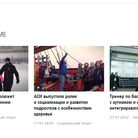
МЕ
еосюжет
АСИ выпустило ролик
Тренер по бас
онном
о социализации и развитии
с аутизмом и
подростков с особенностями
интегрироват
здоровья
ый спорт
27.07.2022
·
Лю
11.01.2024
·
Социальный спорт