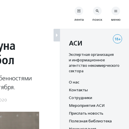
лента
поиск
меню
18+
уна
АСИ
бол
Экспертная организация
и информационное
агентство некоммерческого
сектора
обенностями
О нас
тября.
Контакты
Сотрудники
2020
Мероприятия АСИ
Прислать новость
Полезная библиотека
Наши издания