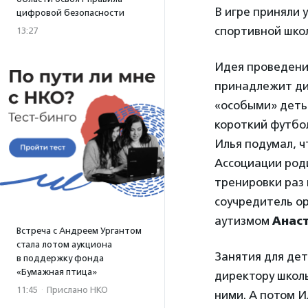
В игре приняли 
цифровой безопасности
спортивной школ
13:27
Идея проведени
принадлежит ди
«особыми» деть
короткий футбол
Илья подумал, ч
Ассоциации род
тренировки раз
соучредитель о
аутизмом
Анас
Встреча с Андреем Ургантом
стала лотом аукциона
Занятия для дет
в поддержку фонда
«Бумажная птица»
директору школы
11:45
·
Прислано НКО
ними. А потом 