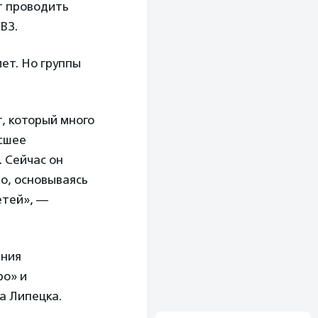
т проводить
ВЗ.
лет. Но группы
, который много
ысшее
. Сейчас он
но, основываясь
етей», —
ения
ро» и
а Липецка.