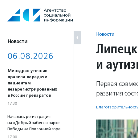
Перейти
к
содержанию
Новости
Новости
Липецк
06.08.2026
и аутиз
Минздрав уточнил
правила передачи
Первая совме
пациентам
незарегистрированных
развития сост
в России препаратов
17:30
Благотвори­тель­ност
Началась регистрация
на «Добрый забег» в парке
Победы на Поклонной горе
17:00