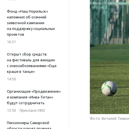
Фонд «Наш Норильск»
напомнил об осенней
заявочной кампании
на поддержку социальных
проектов
16:31
Открыт сбор средств
на фестиваль для женщин
с онкозаболеваниями «Еще
краше в танце»
14:50
Организация «Продвижение»
и компания «Инва-Титан»
будут сотрудничать
13:30
·
Прислано НКО
Фото: Виталий Тимки
Пенсионеры Самарской
области освоят правила