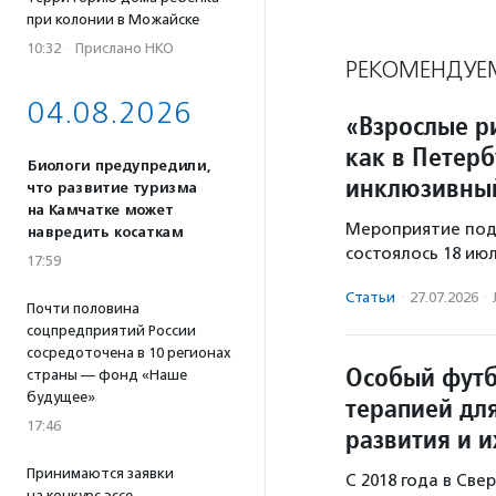
при колонии в Можайске
10:32
·
Прислано НКО
РЕКОМЕНДУЕ
04.08.2026
«Взрослые ри
как в Петер
Биологи предупредили,
инклюзивный
что развитие туризма
на Камчатке может
Мероприятие под
навредить косаткам
состоялось 18 ию
17:59
Статьи
·
27.07.2026
·
Почти половина
соцпредприятий России
сосредоточена в 10 регионах
Особый футб
страны — фонд «Наше
будущее»
терапией дл
17:46
развития и 
Принимаются заявки
С 2018 года в Св
на конкурс эссе