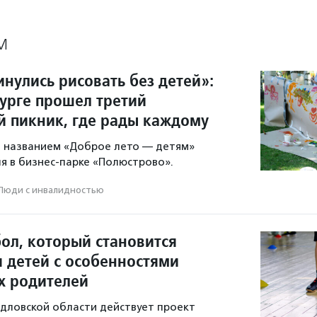
М
нулись рисовать без детей»:
бурге прошел третий
 пикник, где рады каждому
 названием «Доброе лето — детям»
ля в бизнес-парке «Полюстрово».
Люди с инвалидностью
ол, который становится
я детей с особенностями
их родителей
ердловской области действует проект