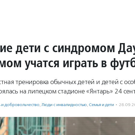
ие дети с синдромом Да
мом учатся играть в фут
стная тренировка обычных детей и детей с ос
оялась на липецком стадионе «Янтарь» 24 сен
ь и доброволь­чест­во
,
Люди с инвалидностью
,
Семья и дети
·
28.09.