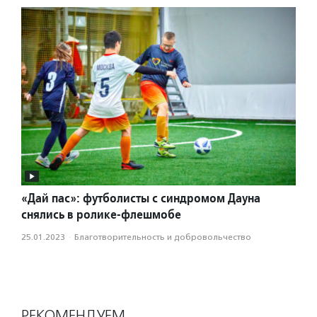
«Дай пас»: футболисты с синдромом Дауна
снялись в ролике-флешмобе
25.01.2023
·
Благотвори­тель­ность и доброволь­чест­во
РЕКОМЕНДУЕМ