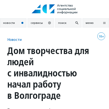
Перейти
к
содержанию
новости
сервисы
поиск
меню
18+
Новости
Дом творчества для
людей
с инвалидностью
начал работу
в Волгограде