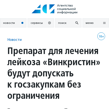
Перейти
к
содержанию
новости
сервисы
поиск
меню
18+
Новости
Препарат для лечения
лейкоза «Винкристин»
будут допускать
к госзакупкам без
ограничения