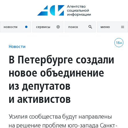
Перейти
к
содержанию
новости
сервисы
поиск
меню
18+
Новости
В Петербурге создали
новое объединение
из депутатов
и активистов
Усилия сообщества будут направлены
на решение проблем юго-запада Санкт-