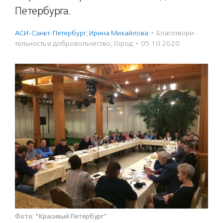
Петербурга.
АСИ-Санкт-Петербург
,
Ирина Михайлова
·
Благотвори­
тель­ность и доброволь­чест­во
,
Город
·
05.10.2020
Фото: "Красивый Петербург"