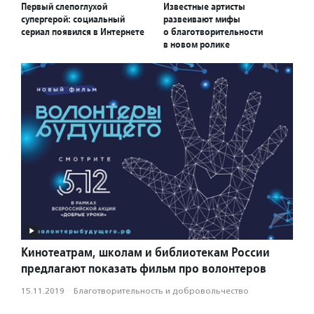
Первый слепоглухой
Известные артисты
супергерой: социальный
развеивают мифы
сериал появился в Интернете
о благотворительности
в новом ролике
Кинотеатрам, школам и библиотекам России
предлагают показать фильм про волонтеров
15.11.2019
·
Благотвори­тель­ность и доброволь­чест­во