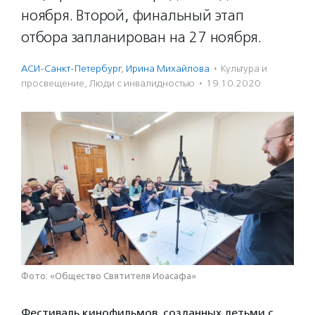
ноября. Второй, финальный этап
отбора запланирован на 27 ноября.
АСИ-Санкт-Петербург
,
Ирина Михайлова
·
Культура и
просвещение
,
Люди с инвалидностью
·
19.10.2020
Фото: «Общество Святителя Иоасафа»
Фестиваль кинофильмов, созданных детьми с