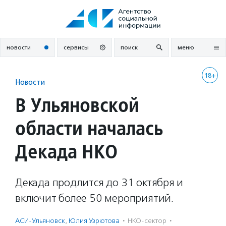
Перейти
к
содержанию
новости
сервисы
поиск
меню
18+
Новости
В Ульяновской
области началась
Декада НКО
Декада продлится до 31 октября и
включит более 50 мероприятий.
АСИ-Ульяновск
,
Юлия Узрютова
·
НКО-сектор
·