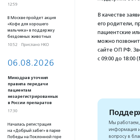
12:59
В качестве заяв
В Москве пройдет акция
его родители, п
«Кофе для хорошего
мальчика» в поддержку
пациентские ил
бездомных животных
можно позвонить
10:52
·
Прислано НКО
сайте ОП РФ. Зв
с 09:00 до 18:00 
06.08.2026
Минздрав уточнил
правила передачи
пациентам
незарегистрированных
в России препаратов
Поддерж
17:30
Мы работаем, 
Началась регистрация
информация и
на «Добрый забег» в парке
вопросу в бла
Победы на Поклонной горе