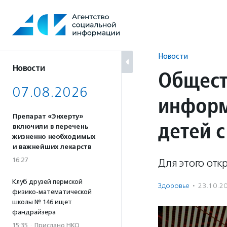
Перейти
к
содержанию
Новости
Новости
Общест
07.08.2026
информ
Препарат «Энхерту»
детей 
включили в перечень
жизненно необходимых
и важнейших лекарств
16:27
Для этого отк
Клуб друзей пермской
Здоровье
·
23.10.2
физико-математической
школы № 146 ищет
фандрайзера
15:35
·
Прислано НКО