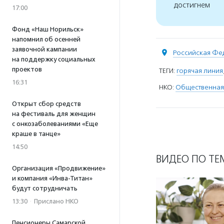
достигнем
17:00
Фонд «Наш Норильск»
напомнил об осенней
заявочной кампании
Российская Фе
на поддержку социальных
проектов
ТЕГИ:
горячая линия
16:31
НКО:
Общественная
Открыт сбор средств
на фестиваль для женщин
с онкозаболеваниями «Еще
краше в танце»
14:50
ВИДЕО ПО ТЕ
Организация «Продвижение»
и компания «Инва-Титан»
будут сотрудничать
13:30
·
Прислано НКО
Пенсионеры Самарской