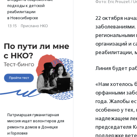
Фото: Eric Prouzet / U
подходы к детской
реабилитации
22 октября нача
в Новосибирске
заболеваниями. 
13:15
·
Прислано НКО
региональными 
организаций и с
реабилитации, 
Линия будет раб
«Нам хотелось 
орфанными забо
года. Жалобы ес
особенно у тех,
Патриаршая гуманитарная
надлежащем лек
миссия ищет волонтеров для
председателя К
ремонта домов в Донецке
и Горловке
поддержке вет