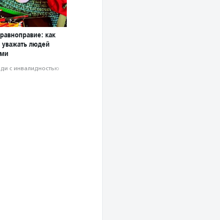
равноправие: как
й уважать людей
ями
ди с инвалидностью