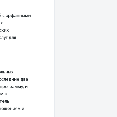
ей с орфанными
 с
ских
слуг для
ольных
оследние два
 программу, и
м в
тель
тношениям и