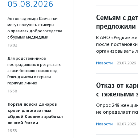
05.08.2026
Семьям с де
Автовладельцы Камчатки
предложили 
могут получить стикеры
о правилах добрососедства
с бурыми медведями
В АНО «Редкие же
после постановки
18:02
организовывать л
Для родственников
Новости
·
23.07.2026
пострадавших в результате
атаки беспилотников под
Геленджиком открыли
Отказ от ка
горячую линию
16:58
с тяжелыми 
Портал поиска доноров
Опрос 249 женщин
крови для животных
не определяет пс
«Одной Крови» заработал
по всей России
Новости
·
02.07.2026
16:53