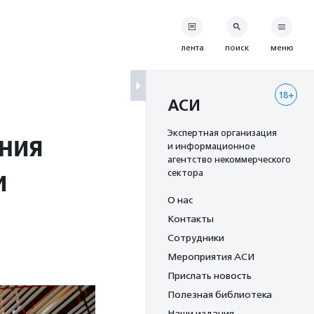
лента
поиск
меню
18+
АСИ
ния
Экспертная организация
и информационное
агентство некоммерческого
и
сектора
О нас
Контакты
Сотрудники
Мероприятия АСИ
Прислать новость
Полезная библиотека
Наши издания