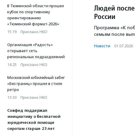
Людей после
В Тюменской области прошел
кубок по спортивному
России
ориентированию
«Тюменский формат-2026»
Программа «К по
15:19
·
Прислано НКО
семьям после вып
Организация «Радость»
Новости
·
01.07.2026
открывает сеть
региональных подразделений
14:25
·
Прислано НКО
Московский юбилейный забег
«Без границ» прошел в стиле
ретро
13:30
·
Прислано НКО
Совфед поддержал
инициативу о бесплатной
юридической помощи
сиротам старше 23 лет