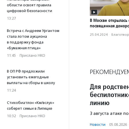
области освоят правила
цифровой безопасности
13:27
В Москве открылась 
посвященная донорс
Встреча с Андреем Ургантом
25.04.2024
·
Благотвори
стала лотом аукциона
в поддержку фонда
«Бумажная птица»
11:45
·
Прислано НКО
РЕКОМЕНДУЕ
В ОП РФ предложили
установить ежегодные
выплаты на сборы в школу
Для родстве
11:24
беспилотник
линию
Стихобиатлон «Км/вслух»
соберет семьи в Липецке
3 августа атаке п
10:32
·
Прислано НКО
Новости
·
05.08.2026