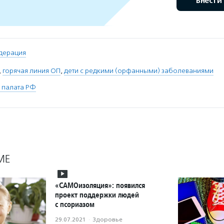
Внести
дерация
,
горячая линия ОП
,
дети с редкими (орфанными) заболеваниями
 палата РФ
МЕ
«САМОизоляция»: появился
проект поддержки людей
с псориазом
29.07.2021
·
Здоровье