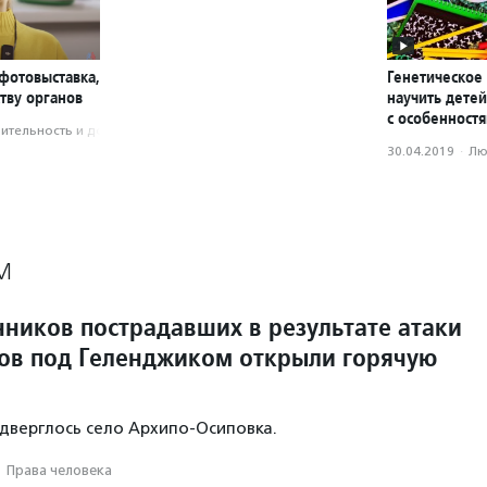
фотовыставка,
Генетическое 
тву органов
научить дете
с особенност
­тель­ность и доброволь­чест­во
30.04.2019
·
Лю
М
нников пострадавших в результате атаки
ов под Геленджиком открыли горячую
одверглось село Архипо‑Осиповка.
·
Права человека