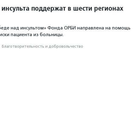
 инсульта поддержат в шести регионах
беде над инсультом» Фонда ОРБИ направлена на помощь
иски пациента из больницы.
·
Благотвори­тель­ность и доброволь­чест­во