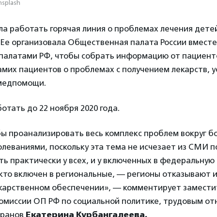
nsplash
ла работать горячая линия о проблемах лечения дет
Ее организовала Общественная палата России вместе
палатами РФ, чтобы собрать информацию от пациент
амих пациентов о проблемах с получением лекарств, у
медпомощи.
отать до 22 ноября 2020 года.
бы проанализировать весь комплекс проблем вокруг б
леваниями, поскольку эта тема не исчезает из СМИ п
ть практически у всех, и у включенных в федеральную
 кто включен в региональные, — регионы отказывают и
арственном обеспечении», — комментирует замести
омиссии ОП РФ по социальной политике, трудовым о
еранов
Екатерина Курбангалеева.