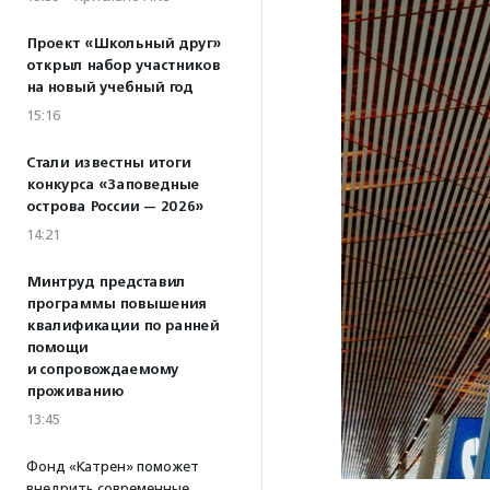
Проект «Школьный друг»
открыл набор участников
на новый учебный год
15:16
Стали известны итоги
конкурса «Заповедные
острова России — 2026»
14:21
Минтруд представил
программы повышения
квалификации по ранней
помощи
и сопровождаемому
проживанию
13:45
Фонд «Катрен» поможет
внедрить современные