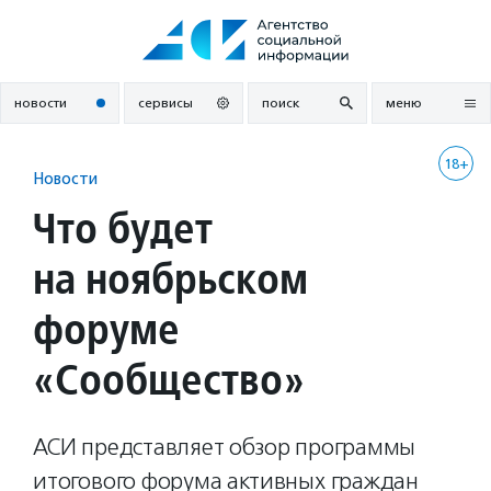
Перейти
к
содержанию
новости
сервисы
поиск
меню
18+
Новости
Что будет
на ноябрьском
форуме
«Сообщество»
АСИ представляет обзор программы
итогового форума активных граждан