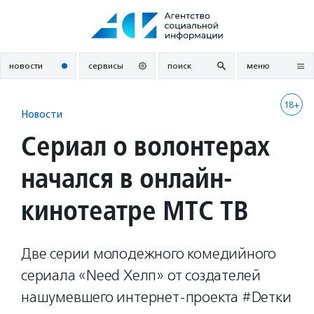
Перейти
к
содержанию
новости
сервисы
поиск
меню
18+
Новости
Сериал о волонтерах
начался в онлайн-
кинотеатре МТС ТВ
Две серии молодежного комедийного
сериала «Need Хелп» от создателей
нашумевшего интернет-проекта #Dетки