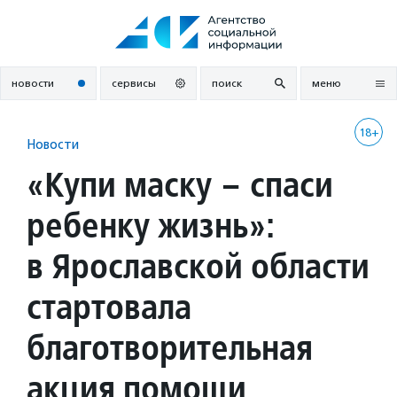
Перейти
к
содержанию
новости
сервисы
поиск
меню
18+
Новости
«Купи маску – спаси
ребенку жизнь»:
в Ярославской области
стартовала
благотворительная
акция помощи