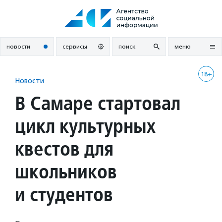
Перейти
к
содержанию
новости
сервисы
поиск
меню
18+
Новости
В Самаре стартовал
цикл культурных
квестов для
школьников
и студентов