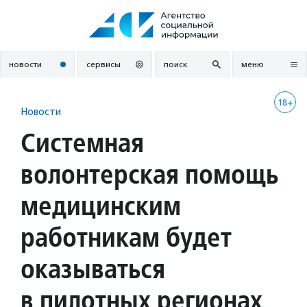
Перейти
к
содержанию
новости
сервисы
поиск
меню
18+
Новости
Системная
волонтерская помощь
медицинским
работникам будет
оказываться
в пилотных регионах