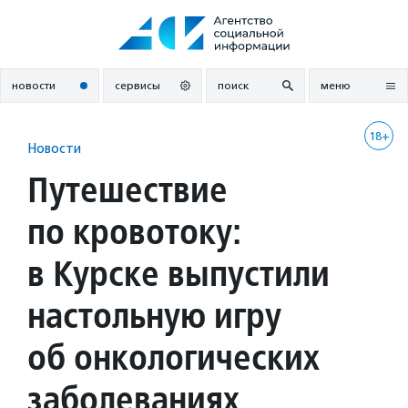
Перейти
к
содержанию
новости
сервисы
поиск
меню
18+
Новости
Путешествие
по кровотоку:
в Курске выпустили
настольную игру
об онкологических
заболеваниях