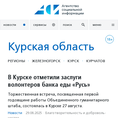
Перейти
к
содержанию
новости
сервисы
поиск
меню
18+
Курская область
·
·
·
РЕГИОНЫ
ЖЕЛЕЗНОГОРСК
КУРСК
КУРЧАТОВ
В Курске отметили заслуги
волонтеров банка еды «Русь»
Торжественная встреча, посвященная первой
годовщине работы Объединенного гуманитарного
штаба, состоялась в Курске 27 августа.
Новости
·
29.08.2025
·
Благотвори­тель­ность и доброволь­
чест­во