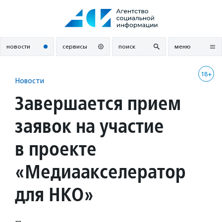
Перейти
к
содержанию
новости
сервисы
поиск
меню
18+
Новости
Завершается прием
заявок на участие
в проекте
«Медиаакселератор
для НКО»