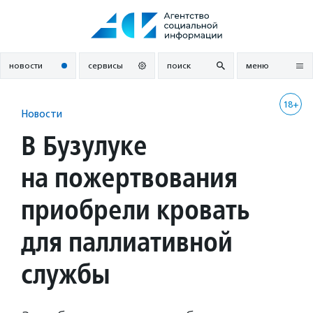
Перейти
к
содержанию
новости
сервисы
поиск
меню
18+
Новости
В Бузулуке
на пожертвования
приобрели кровать
для паллиативной
службы