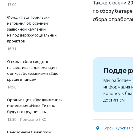
Также с осени 2
17:00
по сбору батаре
Фонд «Наш Норильск»
сбора отработа
напомнил об осенней
заявочной кампании
на поддержку социальных
проектов
16:31
Открыт сбор средств
на фестиваль для женщин
Поддерж
с онкозаболеваниями «Еще
краше в танце»
Мы работаем, 
информация и
14:50
вопросу в бла
достигнем
Организация «Продвижение»
и компания «Инва-Титан»
будут сотрудничать
13:30
·
Прислано НКО
Курск
,
Курская 
Пенсионеры Самарской