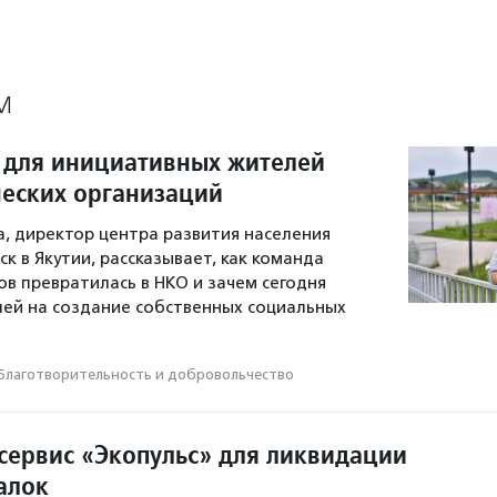
М
 для инициативных жителей
еских организаций
а, директор центра развития населения
к в Якутии, рассказывает, как команда
 превратилась в НКО и зачем сегодня
ей на создание собственных социальных
Благотвори­тель­ность и доброволь­чест­во
 сервис «Экопульс» для ликвидации
алок