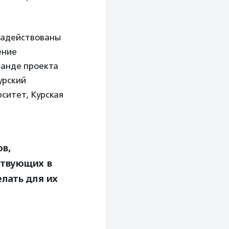
 задействованы
ение
оманде проекта
урский
ситет, Курская
в,
ствующих в
елать для их