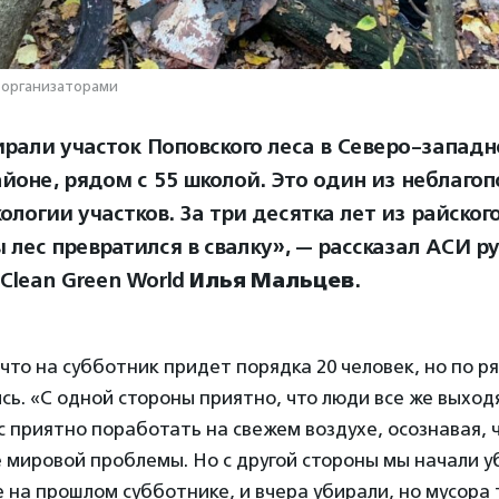
 организаторами
рали участок Поповского леса в Северо-запад
йоне, рядом с 55 школой. Это один из неблагоп
ологии участков. За три десятка лет из райского
 лес превратился в свалку», — рассказал АСИ р
 Clean Green World
Илья Мальцев
.
что на субботник придет порядка 20 человек, но по р
сь. «С одной стороны приятно, что люди все же выход
 приятно поработать на свежем воздухе, осознавая, 
 мировой проблемы. Но с другой стороны мы начали у
на прошлом субботнике, и вчера убирали, но мусора 