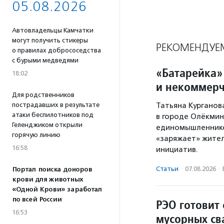
05.08.2026
Автовладельцы Камчатки
могут получить стикеры
РЕКОМЕНДУЕ
о правилах добрососедства
с бурыми медведями
«Батарейка»
18:02
и некоммерч
Для родственников
пострадавших в результате
Татьяна Курганов
атаки беспилотников под
в городе Олёкминс
Геленджиком открыли
единомышленников
горячую линию
«заряжает» жител
16:58
инициатив.
Статьи
·
07.08.2026
·
Портал поиска доноров
крови для животных
«Одной Крови» заработал
по всей России
РЭО готовит
16:53
мусорных св