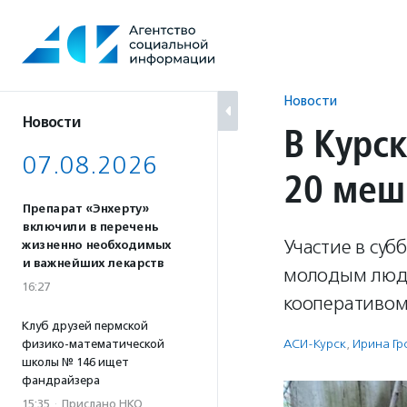
Перейти
к
содержанию
Новости
Новости
В Курс
07.08.2026
20 меш
Препарат «Энхерту»
включили в перечень
Участие в суб
жизненно необходимых
и важнейших лекарств
молодым людя
16:27
кооперативом
Клуб друзей пермской
АСИ-Курск
,
Ирина Г
физико-математической
школы № 146 ищет
фандрайзера
15:35
·
Прислано НКО