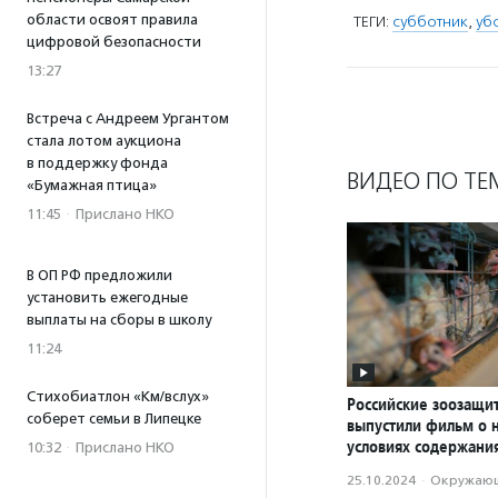
области освоят правила
ТЕГИ:
субботник
,
уб
цифровой безопасности
13:27
Встреча с Андреем Ургантом
стала лотом аукциона
в поддержку фонда
ВИДЕО ПО ТЕ
«Бумажная птица»
11:45
·
Прислано НКО
В ОП РФ предложили
установить ежегодные
выплаты на сборы в школу
11:24
Стихобиатлон «Км/вслух»
Российские зоозащи
соберет семьи в Липецке
выпустили фильм о 
условиях содержани
10:32
·
Прислано НКО
25.10.2024
·
Окружающ