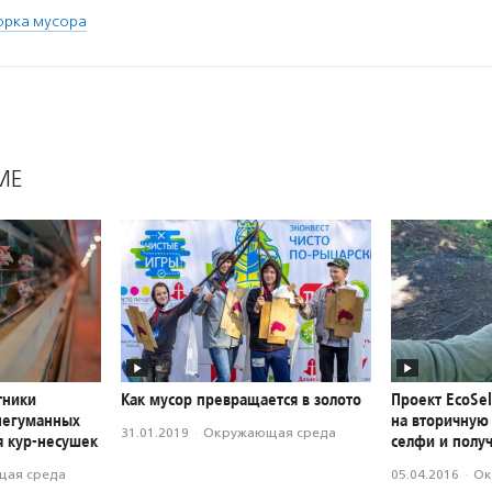
орка мусора
МЕ
тники
Как мусор превращается в золото
Проект EcoSel
негуманных
на вторичную
31.01.2019
·
Окружающая среда
я кур-несушек
селфи и полу
ая среда
05.04.2016
·
Ок