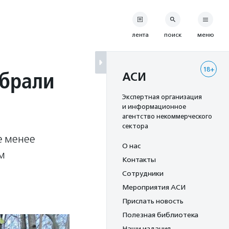
лента
поиск
меню
18+
убрали
АСИ
Экспертная организация
и информационное
агентство некоммерческого
сектора
е менее
О нас
м
Контакты
Сотрудники
Мероприятия АСИ
Прислать новость
Полезная библиотека
Наши издания