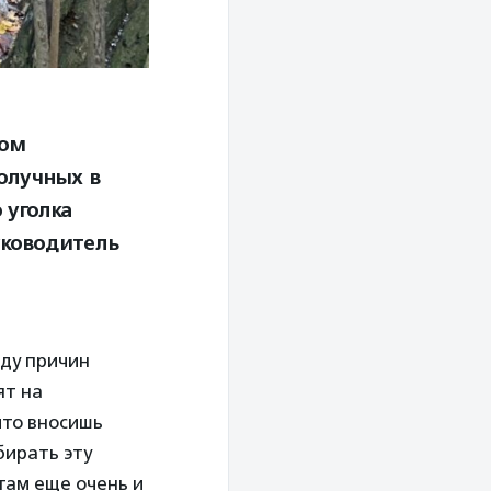
ном
олучных в
 уголка
уководитель
яду причин
ят на
что вносишь
бирать эту
там еще очень и