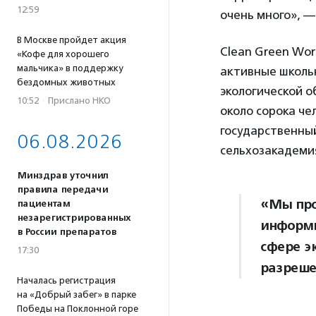
12:59
очень много», —
В Москве пройдет акция
Clean Green Wor
«Кофе для хорошего
мальчика» в поддержку
активные школь
бездомных животных
экологической о
10:52
·
Прислано НКО
около сорока че
государственны
06.08.2026
сельхозакадемия
Минздрав уточнил
правила передачи
«Мы про
пациентам
незарегистрированных
информи
в России препаратов
сфере э
17:30
разреше
Началась регистрация
на «Добрый забег» в парке
Победы на Поклонной горе