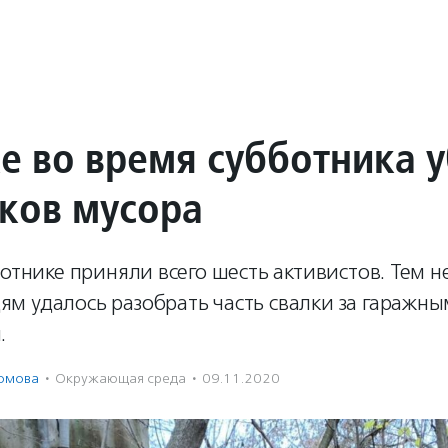
ке во время субботника 
ков мусора
ботнике приняли всего шесть активистов. Тем н
м удалось разобрать часть свалки за гаражны
.
ромова
·
Окружающая среда
·
09.11.2020