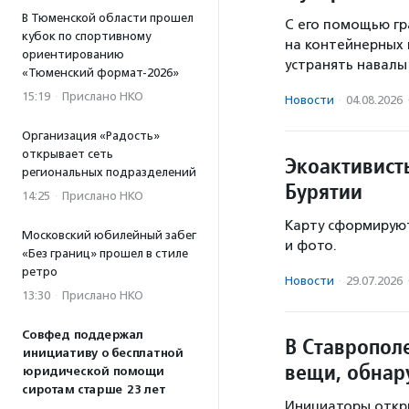
В Тюменской области прошел
С его помощью гр
кубок по спортивному
на контейнерных 
ориентированию
устранять навалы 
«Тюменский формат-2026»
15:19
·
Прислано НКО
Новости
·
04.08.2026
Организация «Радость»
открывает сеть
Экоактивист
региональных подразделений
Бурятии
14:25
·
Прислано НКО
Карту сформируют
Московский юбилейный забег
и фото.
«Без границ» прошел в стиле
ретро
Новости
·
29.07.2026
13:30
·
Прислано НКО
Совфед поддержал
В Ставропол
инициативу о бесплатной
вещи, обнар
юридической помощи
сиротам старше 23 лет
Инициаторы откры