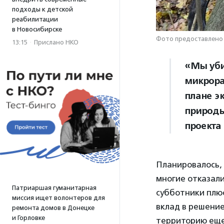
подходы к детской
реабилитации
в Новосибирске
Фото предоставлено
13:15
·
Прислано НКО
«Мы уби
микрора
плане эк
природы
проекта
Планировалось, 
многие отказали
Патриаршая гуманитарная
субботники плюс
миссия ищет волонтеров для
вклад в решение
ремонта домов в Донецке
и Горловке
территорию еще 