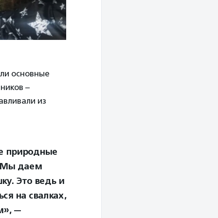
ли основные
ников –
авливали из
же природные
. Мы даем
ку. Это ведь и
ся на свалках,
м», —