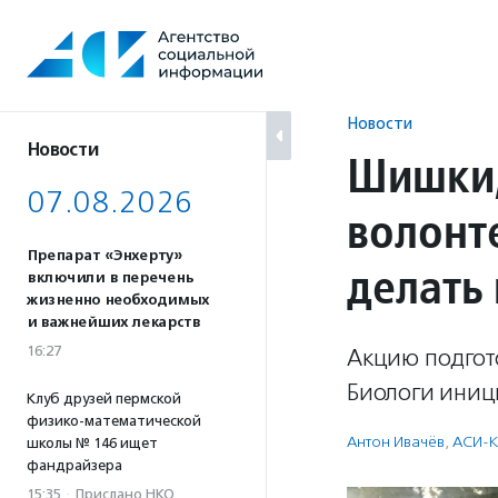
Перейти
к
содержанию
Новости
Новости
Шишки,
07.08.2026
волонт
Препарат «Энхерту»
делать
включили в перечень
жизненно необходимых
и важнейших лекарств
16:27
Акцию подгото
Биологи иници
Клуб друзей пермской
физико-математической
Антон Ивачёв
,
АСИ-
школы № 146 ищет
фандрайзера
15:35
·
Прислано НКО