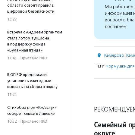
области освоят правила
Мы работаем, 
цифровой безопасности
информация и
13:27
вопросу в бла
достигнем
Встреча с Андреем Ургантом
стала лотом аукциона
в поддержку фонда
«Бумажная птица»
Кемерово
,
Кем
11:45
·
Прислано НКО
ТЕГИ:
кормушки для
В ОП РФ предложили
установить ежегодные
выплаты на сборы в школу
11:24
Стихобиатлон «Км/вслух»
РЕКОМЕНДУЕ
соберет семьи в Липецке
10:32
·
Прислано НКО
Семейный пр
округе