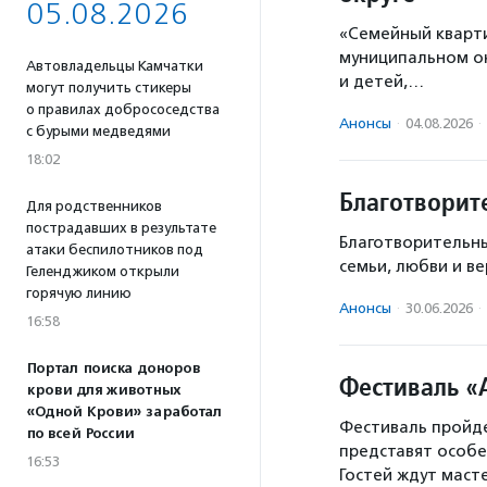
05.08.2026
«Семейный кварт
муниципальном ок
Автовладельцы Камчатки
и детей,…
могут получить стикеры
о правилах добрососедства
Анонсы
·
04.08.2026
·
с бурыми медведями
18:02
Благотворит
Для родственников
пострадавших в результате
Благотворительны
атаки беспилотников под
семьи, любви и в
Геленджиком открыли
горячую линию
Анонсы
·
30.06.2026
·
16:58
Портал поиска доноров
Фестиваль «
крови для животных
«Одной Крови» заработал
Фестиваль пройде
по всей России
представят особ
16:53
Гостей ждут маст