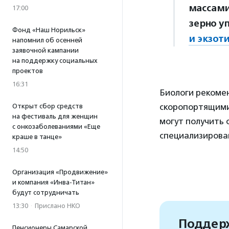
массами
17:00
зерно у
Фонд «Наш Норильск»
и экзот
напомнил об осенней
заявочной кампании
на поддержку социальных
проектов
16:31
Биологи рекомен
скоропортящими
Открыт сбор средств
на фестиваль для женщин
могут получить 
с онкозаболеваниями «Еще
специализирова
краше в танце»
14:50
Организация «Продвижение»
и компания «Инва-Титан»
будут сотрудничать
13:30
·
Прислано НКО
Поддерж
Пенсионеры Самарской