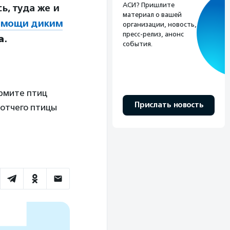
АСИ? Пришлите
ь, туда же и
материал о вашей
омощи диким
организации, новость,
пресс-релиз, анонс
а
.
события.
ормите птиц
Прислать новость
 отчего птицы