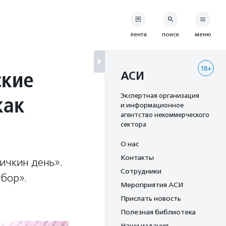
лента
поиск
меню
18+
ские
АСИ
как
Экспертная организация
и информационное
агентство некоммерческого
сектора
О нас
Контакты
ичкин день».
Сотрудники
тбор».
Мероприятия АСИ
Прислать новость
Полезная библиотека
Наши издания