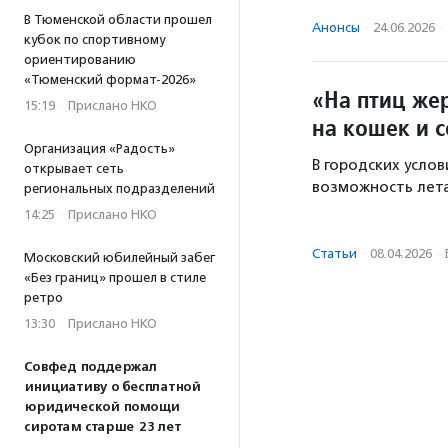
В Тюменской области прошел
Анонсы
·
24.06.2026
·
кубок по спортивному
ориентированию
«Тюменский формат-2026»
«На птиц жер
15:19
·
Прислано НКО
на кошек и 
Организация «Радость»
В городских усло
открывает сеть
возможность лета
региональных подразделений
14:25
·
Прислано НКО
Статьи
·
08.04.2026
·
Московский юбилейный забег
«Без границ» прошел в стиле
ретро
13:30
·
Прислано НКО
Совфед поддержал
инициативу о бесплатной
юридической помощи
сиротам старше 23 лет