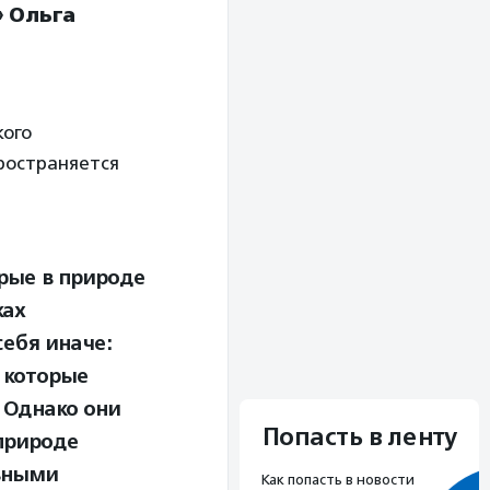
»
Ольга
кого
пространяется
рые в природе
ках
себя иначе:
 которые
 Однако они
Попасть в ленту
 природе
льными
Как попасть в новости