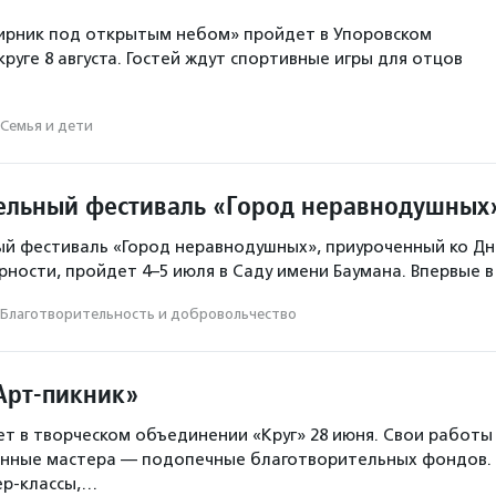
ирник под открытым небом» пройдет в Упоровском
руге 8 августа. Гостей ждут спортивные игры для отцов
Семья и дети
ельный фестиваль «Город неравнодушных
й фестиваль «Город неравнодушных», приуроченный ко Д
ерности, пройдет 4–5 июля в Саду имени Баумана. Впервые 
Благотвори­тель­ность и доброволь­чест­во
Арт-пикник»
т в творческом объединении «Круг» 28 июня. Свои работы
енные мастера — подопечные благотворительных фондов.
ер-классы,…