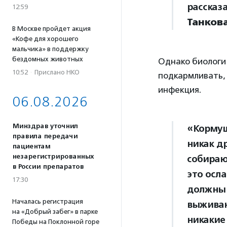
рассказ
12:59
Танков
В Москве пройдет акция
«Кофе для хорошего
мальчика» в поддержку
бездомных животных
Однако биологи 
10:52
·
Прислано НКО
подкармливать, 
инфекция.
06.08.2026
Минздрав уточнил
«Кормуш
правила передачи
никак д
пациентам
незарегистрированных
собираю
в России препаратов
это осл
17:30
должны 
Началась регистрация
выживаю
на «Добрый забег» в парке
никакие
Победы на Поклонной горе