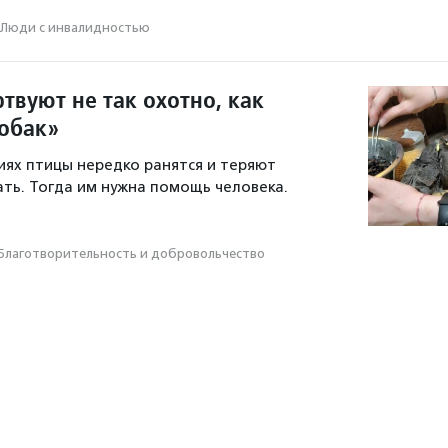
Люди с инвалидностью
твуют не так охотно, как
собак»
виях птицы нередко ранятся и теряют
ть. Тогда им нужна помощь человека.
Благотвори­тель­ность и доброволь­чест­во