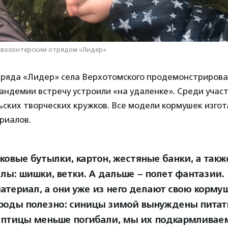
 волонтерским отрядом «Лидер»
ряда «Лидер» села Верхотомского продемонстрирова
пандемии встречу устроили «на удаленке». Среди участ
ских творческих кружков. Все модели кормушек изгот
риалов.
ковые бутылки, картон, жестяные банки, а так
лы: шишки, ветки. А дальше – полет фантазии
атериал, а они уже из него делают свою кормуш
роды полезно: синицы зимой вынуждены питать
 птицы меньше погибали, мы их подкармливае