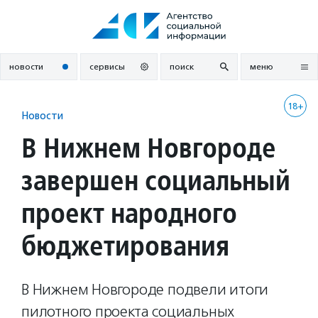
Перейти
к
содержанию
новости
сервисы
поиск
меню
18+
Новости
В Нижнем Новгороде
завершен социальный
проект народного
бюджетирования
В Нижнем Новгороде подвели итоги
пилотного проекта социальных