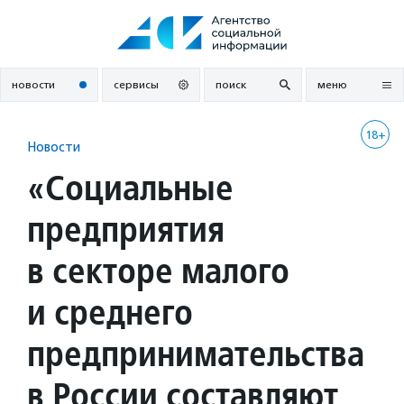
Перейти
к
содержанию
новости
сервисы
поиск
меню
18+
Новости
«Социальные
предприятия
в секторе малого
и среднего
предпринимательства
в России составляют