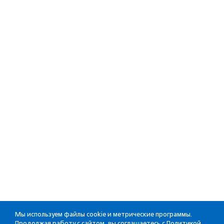
Мы используем файлы cookie и метрические программы.
Продолжая работу с сайтом, вы соглашаетесь с
Политикой