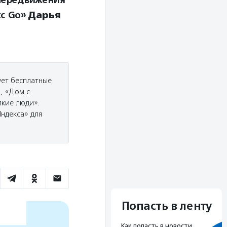
кс Go»
Дарья
ует бесплатные
, «Дом с
пкие люди».
ндекса» для
Попасть в ленту
Как попасть в новости