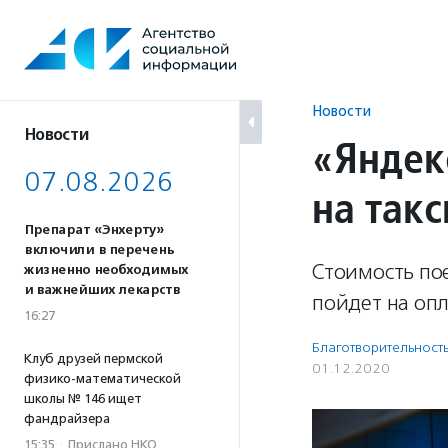
Перейти
к
содержанию
Новости
Новости
«Яндек
07.08.2026
на так
Препарат «Энхерту»
включили в перечень
Стоимость пое
жизненно необходимых
и важнейших лекарств
пойдет на опл
16:27
Благотвори­тель­ност
Клуб друзей пермской
01.12.2020
физико-математической
школы № 146 ищет
фандрайзера
15:35
·
Прислано НКО