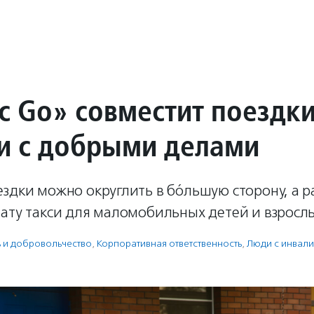
с Go» совместит поездк
си с добрыми делами
здки можно округлить в бóльшую сторону, а р
ату такси для маломобильных детей и взрослы
ь и доброволь­чест­во
,
Корпоративная ответственность
,
Люди с инвал