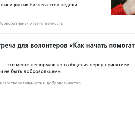
х инициатив бизнеса этой недели.
Корпоративная ответственность
треча для волонтеров «Как начать помогат
а — это место неформального общения перед принятием
ли не быть добровольцем».
Благотвори­тель­ность и доброволь­чест­во