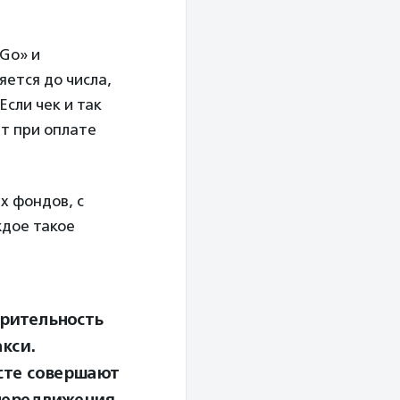
Go» и
ется до числа,
Если чек и так
ит при оплате
х фондов, с
ждое такое
орительность
кси.
сте совершают
передвижения