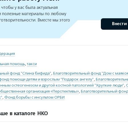
чтобы у вас была актуальная
 полезные материалы по любому
готворительности. Вместе мы этого
Внести
дерация
льная помощь
,
такси
ьный фонд "Спина бифида"
,
Благотворительный фонд "Дом с маяко
фонд помощи детям и взрослым "Подарок ангелу"
,
Благотворитель
ным остеогенезом и другой костной патологией "Хрупкие люди"
,
общественная организация «Перспективы»
,
Благотворительный фонд
к"
,
Фонд борьбы с инсультом ОРБИ
ше в каталоге НКО