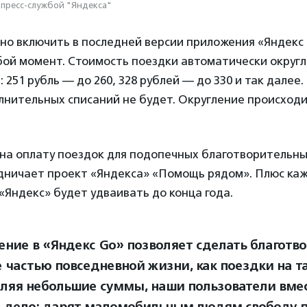
пресс-службой "Яндекса"
но включить в последней версии приложения «Яндекс 
ой момент. Стоимость поездки автоматически округля
 251 рубль — до 260, 328 рублей — до 330 и так далее. 
лнительных списаний не будет. Округление происход
на оплату поездок для подопечных благотворительны
дничает проект «Яндекса» «Помощь рядом». Плюс ка
Яндекс» будет удваивать до конца года.
ение в «Яндекс Go» позволяет сделать благотв
е частью повседневной жизни, как поездки на та
ляя небольшие суммы, наши пользователи вме
 дело: дарят маломобильным людям свободу 