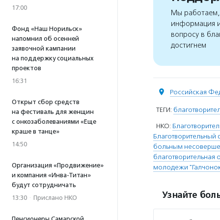
17:00
Мы работаем, 
информация и
Фонд «Наш Норильск»
вопросу в бла
напомнил об осенней
достигнем
заявочной кампании
на поддержку социальных
проектов
16:31
Российская Фе
Открыт сбор средств
ТЕГИ:
благотворите
на фестиваль для женщин
с онкозаболеваниями «Еще
НКО:
Благотворител
краше в танце»
Благотворительный 
14:50
больным несовершен
благотворительная 
Организация «Продвижение»
молодежи "Галчоно
и компания «Инва-Титан»
будут сотрудничать
Узнайте боль
13:30
·
Прислано НКО
Пенсионеры Самарской