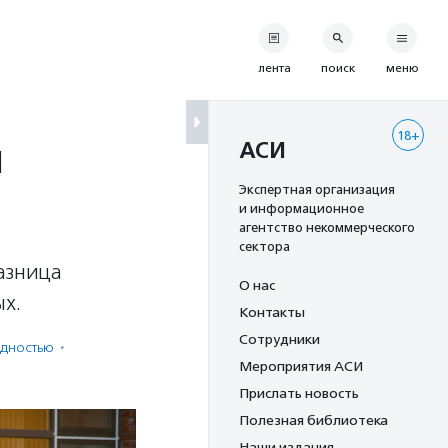
лента
поиск
меню
18+
и
АСИ
Экспертная организация
и информационное
агентство некоммерческого
сектора
азница
О нас
х.
Контакты
Сотрудники
идностью
·
Мероприятия АСИ
Прислать новость
Полезная библиотека
Наши издания