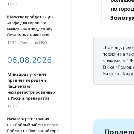
12:59
по горо
Золоту
В Москве пройдет акция
«Кофе для хорошего
мальчика» в поддержку
бездомных животных
10:52
·
Прислано НКО
«Помощь рядом
поездки на та
06.08.2026
маяком», «ОРБ
Также «Помощь
бизнеса. Подр
Минздрав уточнил
правила передачи
пациентам
незарегистрированных
в России препаратов
17:30
Началась регистрация
на «Добрый забег» в парке
Поддерж
Победы на Поклонной горе