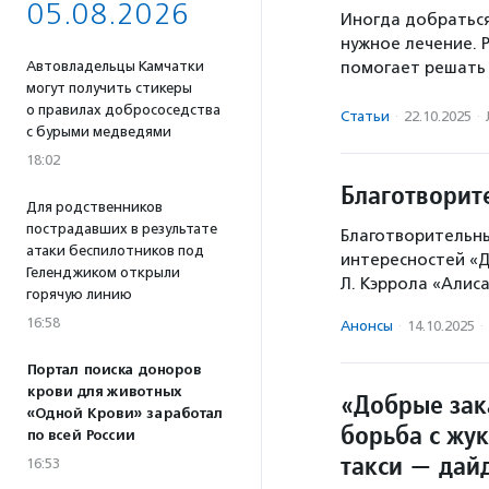
05.08.2026
Иногда добраться
нужное лечение. 
помогает решать 
Автовладельцы Камчатки
могут получить стикеры
о правилах добрососедства
Статьи
·
22.10.2025
·
с бурыми медведями
18:02
Благотворит
Для родственников
пострадавших в результате
Благотворительн
атаки беспилотников под
интересностей «Д
Геленджиком открыли
Л. Кэррола «Алис
горячую линию
16:58
Анонсы
·
14.10.2025
·
Портал поиска доноров
крови для животных
«Добрые зак
«Одной Крови» заработал
борьба с жу
по всей России
такси — дай
16:53