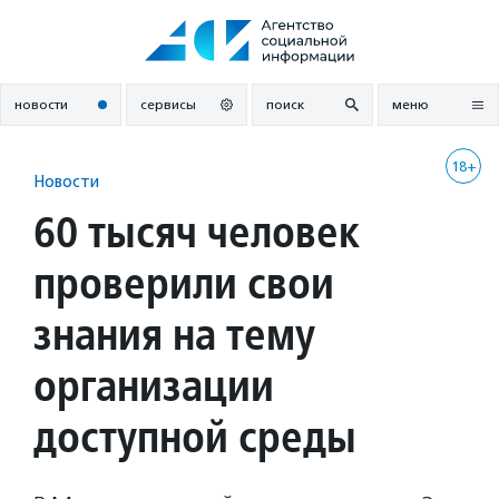
Перейти
к
содержанию
новости
сервисы
поиск
меню
18+
Новости
60 тысяч человек
проверили свои
знания на тему
организации
доступной среды