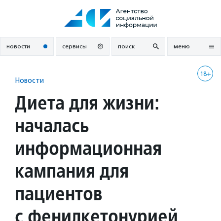
Перейти
к
содержанию
новости
сервисы
поиск
меню
18+
Новости
Диета для жизни:
началась
информационная
кампания для
пациентов
с фенилкетонурией