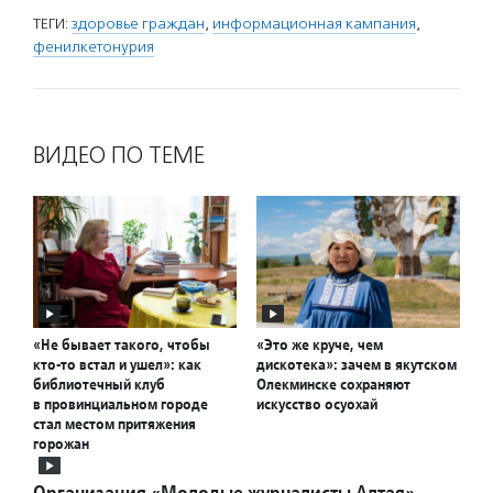
ТЕГИ:
здоровье граждан
,
информационная кампания
,
фенилкетонурия
ВИДЕО ПО ТЕМЕ
«Не бывает такого, чтобы
«Это же круче, чем
кто-то встал и ушел»: как
дискотека»: зачем в якутском
библиотечный клуб
Олекминске сохраняют
в провинциальном городе
искусство осуохай
стал местом притяжения
горожан
Организация «Молодые журналисты Алтая»