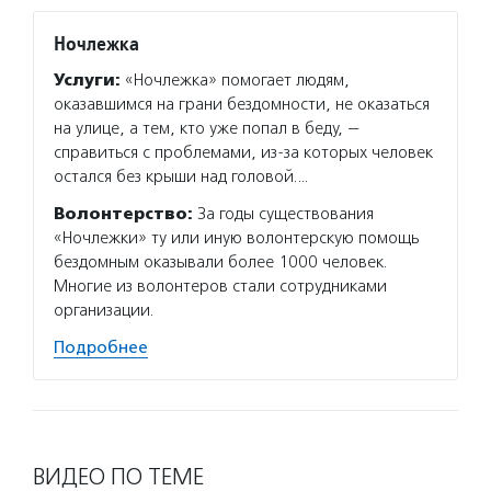
Ночлежка
Второ
Услуги:
«Ночлежка» помогает людям,
Услуг
оказавшимся на грани бездомности, не оказаться
сортир
на улице, а тем, кто уже попал в беду, —
на пер
справиться с проблемами, из-за которых человек
помога
остался без крыши над головой.…
Фонд п
сеть б
Волонтерство:
За годы существования
«Ночлежки» ту или иную волонтерскую помощь
Подро
бездомным оказывали более 1000 человек.
Многие из волонтеров стали сотрудниками
организации.
Подробнее
ВИДЕО ПО ТЕМЕ