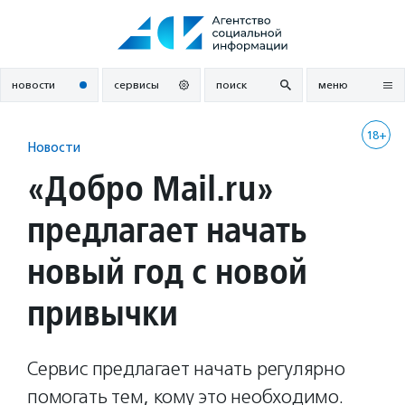
Перейти
к
содержанию
новости
сервисы
поиск
меню
18+
Новости
«Добро Mail.ru»
предлагает начать
новый год с новой
привычки
Сервис предлагает начать регулярно
помогать тем, кому это необходимо.