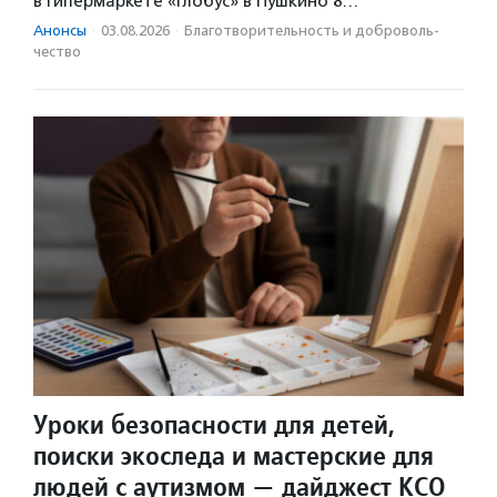
в гипермаркете «Глобус» в Пушкино 8…
Анонсы
·
03.08.2026
·
Благотвори­тель­ность и доброволь­
чест­во
Уроки безопасности для детей,
поиски экоследа и мастерские для
людей с аутизмом — дайджест КСО