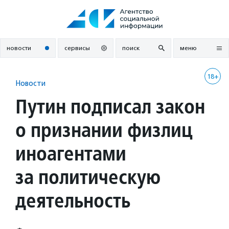
Перейти
к
содержанию
новости
сервисы
поиск
меню
18+
Новости
Путин подписал закон
о признании физлиц
иноагентами
за политическую
деятельность