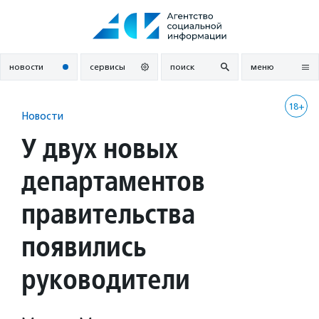
Перейти
к
содержанию
новости
сервисы
поиск
меню
18+
Новости
У двух новых
департаментов
правительства
появились
руководители