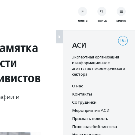
лента
поиск
меню
18+
памятка
АСИ
сти
Экспертная организация
и информационное
агентство некоммерческого
ивистов
сектора
О нас
Контакты
рафии и
Сотрудники
Мероприятия АСИ
Прислать новость
Полезная библиотека
Наши издания