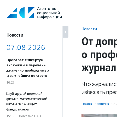
Перейти
к
содержанию
Новости
Новости
От доп
07.08.2026
о проф
Препарат «Энхерту»
журнал
включили в перечень
жизненно необходимых
и важнейших лекарств
16:27
Что журналист
избежать пре
Клуб друзей пермской
физико-математической
Права человека
·
2
школы № 146 ищет
фандрайзера
15:35
·
Прислано НКО