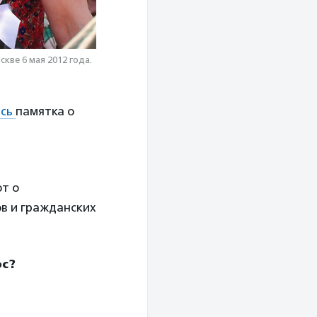
ве 6 мая 2012 года.
ась
памятка о
т о
в и гражданских
ос?