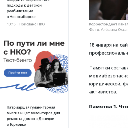
подходы к детской
реабилитации
в Новосибирске
13:15
·
Прислано НКО
Корреспондент канал
Фото: Алёшина Оксан
18 января на с
профессиональн
Памятки состав
медиабезопасно
юридической, ф
активистов.
Памятка 1. Чт
Патриаршая гуманитарная
миссия ищет волонтеров для
ремонта домов в Донецке
и Горловке