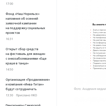
17:00
Фонд «Наш Норильск»
напомнил об осенней
заявочной кампании
на поддержку социальных
проектов
16:31
Открыт сбор средств
на фестиваль для женщин
с онкозаболеваниями «Еще
краше в танце»
14:50
Организация «Продвижение»
и компания «Инва-Титан»
Фото: Академия медиа
будут сотрудничать
13:30
·
Прислано НКО
Пенсионеры Самарской