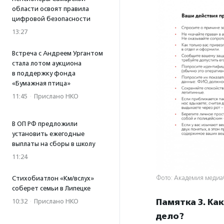
области освоят правила
цифровой безопасности
13:27
Встреча с Андреем Ургантом
стала лотом аукциона
в поддержку фонда
«Бумажная птица»
11:45
·
Прислано НКО
В ОП РФ предложили
установить ежегодные
выплаты на сборы в школу
11:24
Фото: Академия медиа
Стихобиатлон «Км/вслух»
соберет семьи в Липецке
Памятка 3. Ка
10:32
·
Прислано НКО
дело?