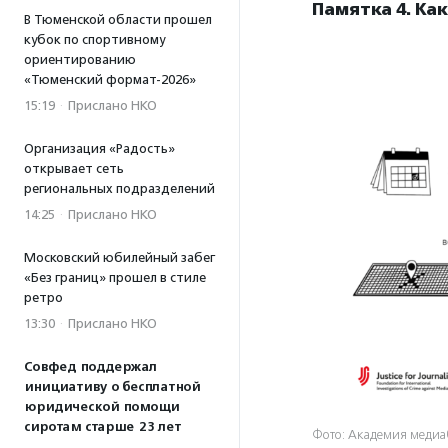
Памятка 4. Ка
В Тюменской области прошел
кубок по спортивному
ориентированию
«Тюменский формат-2026»
15:19
·
Прислано НКО
Организация «Радость»
открывает сеть
региональных подразделений
14:25
·
Прислано НКО
Московский юбилейный забег
«Без границ» прошел в стиле
ретро
13:30
·
Прислано НКО
Совфед поддержал
инициативу о бесплатной
юридической помощи
сиротам старше 23 лет
Фото: Академия медиа