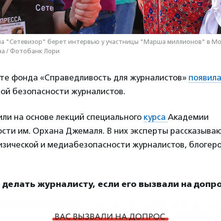
а "Сетевизор" берет интервью у участницы "Марша миллионов" в Моск
а / Фотобанк Лори
айте фонда «Справедливость для журналистов»
появил
ой безопасности журналистов.
или на основе лекций специального
курса
Академии
сти им. Орхана Джемаля. В них эксперты рассказываю
изической и медиабезопасности журналистов, блогеро
о делать журналисту, если его вызвали на допр