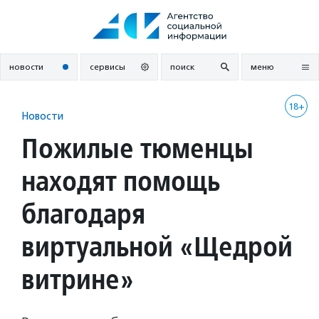
Перейти
к
содержанию
новости
сервисы
поиск
меню
18+
Новости
Пожилые тюменцы
находят помощь
благодаря
виртуальной «Щедрой
витрине»