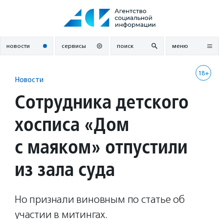
Перейти
к
содержанию
новости
сервисы
поиск
меню
18+
Новости
Сотрудника детского
хосписа «Дом
с маяком» отпустили
из зала суда
Но признали виновным по статье об
участии в митингах.