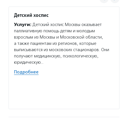
Детский хоспис
Дом с
Услуги:
Детский хоспис Москвы оказывает
Услуг
паллиативную помощь детям и молодым
неизле
взрослым из Москвы и Московской области,
до 30 
а также пациентам из регионов, которые
на тер
выписываются из московских стационаров. Они
Он пом
получают медицинскую, психологическую,
больны
юридическую…
Волон
Подробнее
с маяк
волонт
бы нев
разова
Подро