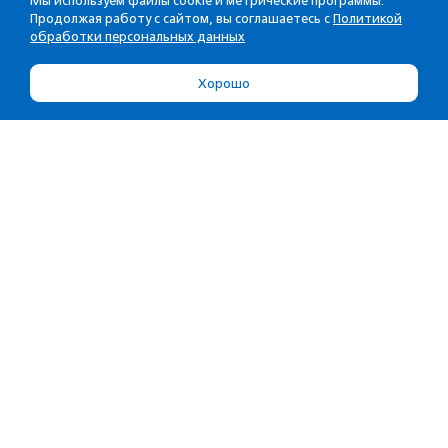
Мы используем файлы cookie и метрические программы.
Продолжая работу с сайтом, вы соглашаетесь с
Политикой
обработки персональных данных
Хорошо