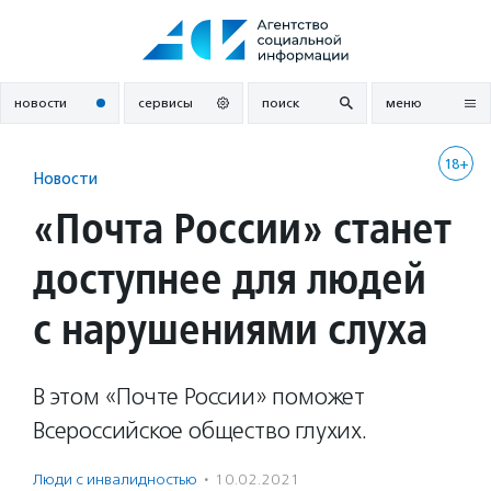
Перейти
к
содержанию
новости
сервисы
поиск
меню
18+
Новости
«Почта России» станет
доступнее для людей
с нарушениями слуха
В этом «Почте России» поможет
Всероссийское общество глухих.
Люди с инвалидностью
·
10.02.2021