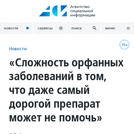
Перейти
к
содержанию
новости
сервисы
поиск
меню
18+
Новости
«Сложность орфанных
заболеваний в том,
что даже самый
дорогой препарат
может не помочь»