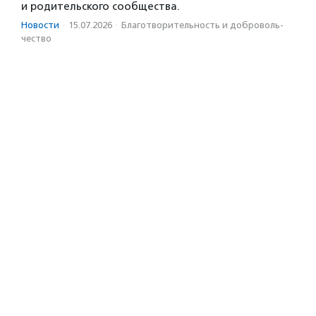
и родительского сообщества.
Новости
·
15.07.2026
·
Благотвори­тель­ность и доброволь­
чест­во