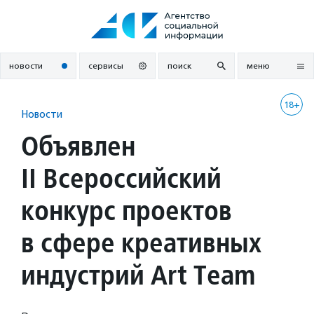
Перейти
к
содержанию
новости
сервисы
поиск
меню
18+
Новости
Объявлен
II Всероссийский
конкурс проектов
в сфере креативных
индустрий Art Team