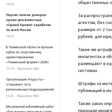
общественных о
16:58
Портал поиска доноров
За распростран
крови для животных
агентом, без со
«Одной Крови» заработал
размере от 2 тыс
по всей России
рублей, для юри
16:53
В Тюменской области прошел
Такие же штраф
кубок по спортивному
иноагентах и о
ориентированию
«Тюменский формат-2026»
размещают в ед
15:19
·
Прислано НКО
системах.
Организация «Радость»
Штрафы за мате
открывает сеть
региональных подразделений
публикаций в ин
14:25
·
Прислано НКО
Также закон опр
Московский юбилейный забег
признали иноаг
«Без границ» прошел в стиле