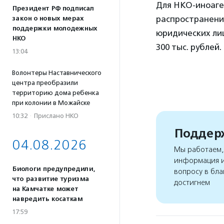
Для НКО-иноаге
Президент РФ подписал
распространени
закон о новых мерах
поддержки молодежных
юридических лиц
НКО
300 тыс. рублей.
13:04
Волонтеры Наставнического
центра преобразили
территорию дома ребенка
при колонии в Можайске
10:32
·
Прислано НКО
Поддерж
04.08.2026
Мы работаем, 
информация и
Биологи предупредили,
вопросу в бла
что развитие туризма
достигнем
на Камчатке может
навредить косаткам
17:59