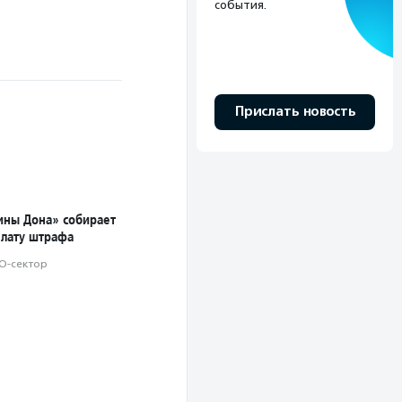
события.
Прислать новость
ны Дона» собирает
плату штрафа
О-сектор