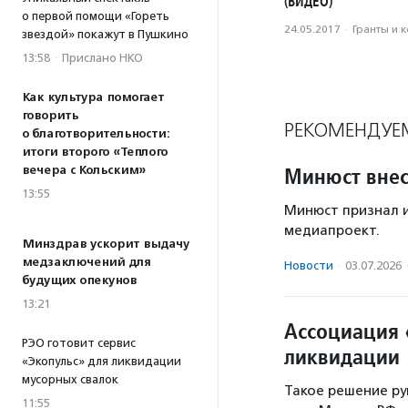
(ВИДЕО)
о первой помощи «Гореть
24.05.2017
·
Гранты и 
звездой» покажут в Пушкино
13:58
·
Прислано НКО
Как культура помогает
говорить
РЕКОМЕНДУЕ
о благотворительности:
итоги второго «Теплого
Минюст внес
вечера с Кольским»
13:55
Минюст признал и
медиапроект.
Минздрав ускорит выдачу
медзаключений для
Новости
·
03.07.2026
будущих опекунов
13:21
Ассоциация 
РЭО готовит сервис
ликвидации
«Экопульс» для ликвидации
мусорных свалок
Такое решение ру
11:55