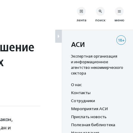
лента
поиск
меню
18+
ушение
АСИ
х
Экспертная организация
и информационное
агентство некоммерческого
сектора
О нас
Контакты
Сотрудники
Мероприятия АСИ
Прислать новость
акон,
Полезная библиотека
ан и
Наши издания