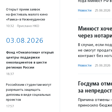
года Минюст РФ в
Открыт прием заявок
Новости
·
25.06.2026
на фестиваль малого кино
«Рамка» в Нижнеудинске
10:32
·
Прислано НКО
Минюст хоче
через нотар
03.08.2026
В случае, если п
не смогут продат
Фонд «Онкологика» открыл
контракт без нот
центры поддержки
онкопациентов в шести
Новости
·
25.06.2026
регионах России
18:37
Госдума отм
Российским студентам могут
за непредос
разрешить защищать
дипломы в виде социальных
Причина отмены —
проектов
приносило бюдже
17:57