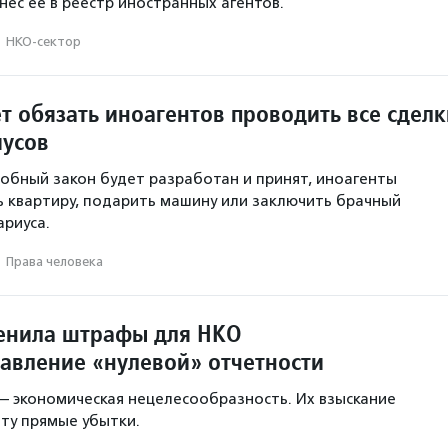
нес ее в реестр иностранных агентов.
·
НКО-сектор
т обязать иноагентов проводить все сделк
иусов
одобный закон будет разработан и принят, иноагенты
ь квартиру, подарить машину или заключить брачный
ариуса.
·
Права человека
енила штрафы для НКО
тавление «нулевой» отчетности
 экономическая нецелесообразность. Их взыскание
ту прямые убытки.