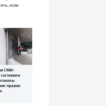
ить, если
ии СМИ-
 составили
отоколы
ние правил
и