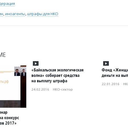
дерация
ин
,
иноагенты
,
штрафы для НКО
МЕ
«Байкальская экологическая
Фонд «Женщи
волна» собирает средства
деньги на вы
на выплату штрафа
22.01.2016
·
НК
24.02.2016
·
НКО-сектор
инар
на конкурс
тов 2017»