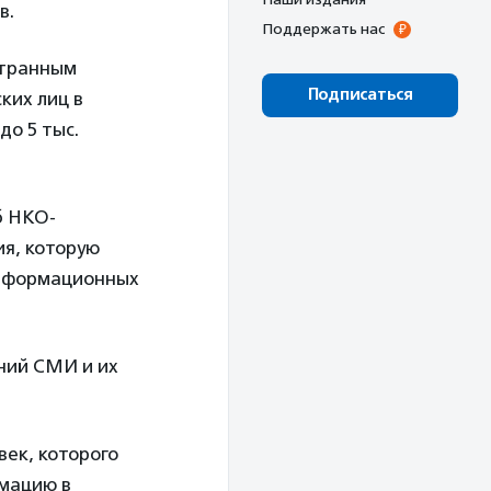
в.
Поддержать нас
странным
Подписаться
ких лиц в
до 5 тыс.
б НКО-
я, которую
информационных
ний СМИ и их
век, которого
рмацию в