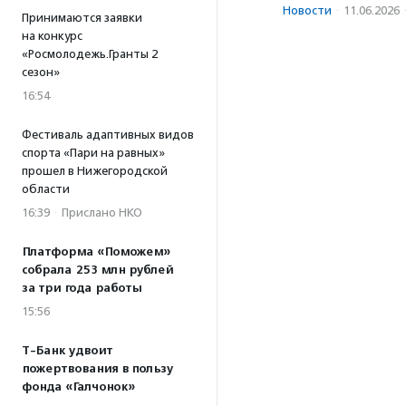
Новости
·
11.06.2026
Принимаются заявки
на конкурс
«Росмолодежь.Гранты 2
сезон»
16:54
Фестиваль адаптивных видов
спорта «Пари на равных»
прошел в Нижегородской
области
16:39
·
Прислано НКО
Платформа «Поможем»
собрала 253 млн рублей
за три года работы
15:56
Т-Банк удвоит
пожертвования в пользу
фонда «Галчонок»