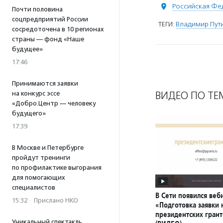
Российская Фе
Почти половина
соцпредприятий России
ТЕГИ:
Владимир Пут
сосредоточена в 10 регионах
страны — фонд «Наше
будущее»
17:46
Принимаются заявки
ВИДЕО ПО ТЕ
на конкурс эссе
«Добро.Центр — человеку
будущего»
17:39
В Москве и Петербурге
пройдут тренинги
по профилактике выгорания
для помогающих
специалистов
В Сети появился веб
15:32
·
Прислано НКО
«Подготовка заявки 
президентских гран
Уникальный спектакль