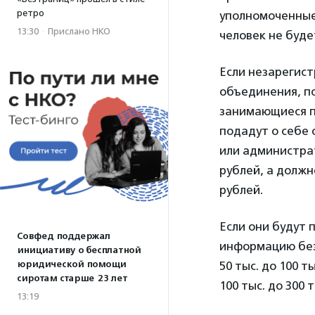
ретро
уполномоченные 
13:30
·
Прислано НКО
человек не буд
Если незарегис
объединения, п
занимающиеся п
подадут о себе
или администрат
рублей, а должн
рублей.
Если они будут 
Совфед поддержал
информацию без
инициативу о бесплатной
юридической помощи
50 тыс. до 100 
сиротам старше 23 лет
100 тыс. до 300 
13:19