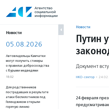
Перейти
к
содержанию
Новости
Новости
Путин 
05.08.2026
законо
Автовладельцы Камчатки
могут получить стикеры
Документ всту
о правилах добрососедства
с бурыми медведями
18:02
НКО-сектор
·
24.02
Для родственников
пострадавших в результате
атаки беспилотников под
24 февраля пре
Геленджиком открыли
предусматриваю
горячую линию