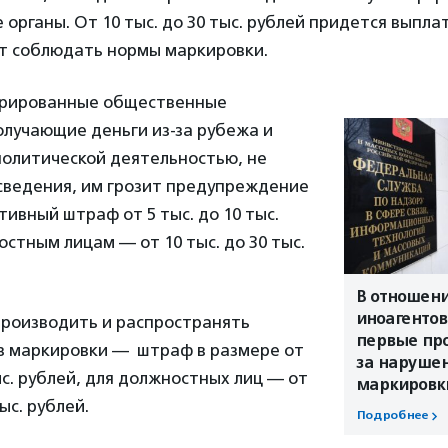
органы. От 10 тыс. до 30 тыс. рублей придется выплат
ет соблюдать нормы маркировки.
трированные общественные
олучающие деньги из-за рубежа и
олитической деятельностью, не
 сведения, им грозит предупреждение
ивный штраф от 5 тыс. до 10 тыс.
остным лицам — от 10 тыс. до 30 тыс.
В отношен
иноагентов
производить и распространять
первые пр
 маркировки — штраф в размере от
за наруше
тыс. рублей, для должностных лиц — от
маркировк
тыс. рублей.
Подробнее