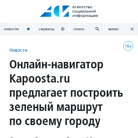
Перейти
к
содержанию
новости
сервисы
поиск
меню
18+
Новости
Онлайн-навигатор
Kapoosta.ru
предлагает построить
зеленый маршрут
по своему городу