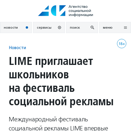
Перейти
к
содержанию
новости
сервисы
поиск
меню
18+
Новости
LIME приглашает
школьников
на фестиваль
социальной рекламы
Международный фестиваль
социальной рекламы LIME впервые